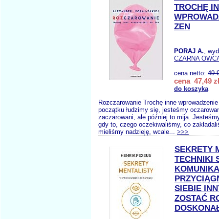
TROCHĘ I
WPROWADZ
ZEN
PORAJ A.
, wy
CZARNA OWC
cena netto:
49.
cena 47,49 z
do koszyka
Rozczarowanie Trochę inne wprowadzenie
początku łudzimy się, jesteśmy oczarowan
zaczarowani, ale później to mija. Jesteśm
gdy to, czego oczekiwaliśmy, co zakładal
mieliśmy nadzieję, wcale...
>>>
SEKRETY 
TECHNIKI
KOMUNIKA
PRZYCIĄG
SIEBIE INN
ZOSTAĆ 
DOSKONA