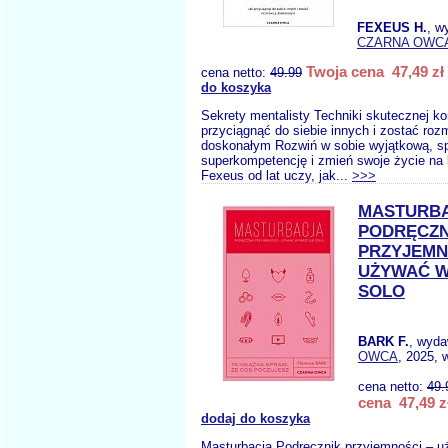
FEXEUS H.
, w
CZARNA OWC
Twoja cena 47,49 zł
cena netto:
49.99
do koszyka
Sekrety mentalisty Techniki skutecznej k
przyciągnąć do siebie innych i zostać ro
doskonałym Rozwiń w sobie wyjątkową, s
superkompetencję i zmień swoje życie na 
Fexeus od lat uczy, jak...
>>>
MASTURB
PODRĘCZN
PRZYJEMN
UŻYWAĆ W
SOLO
BARK F.
, wyd
OWCA
, 2025, 
cena netto:
49.
cena 47,49 z
dodaj do koszyka
Masturbacja Podręcznik przyjemności – u