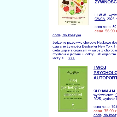
ŻYWNOŚC
LI W.W.
, wyda
OWCA
, 2025,
cena netto:
59
cena 56,99 z
dodaj do koszyka
Jedzenie przeciwko chorobie Naukowe do
działanie żywności Bestseller New York T
dieta wspiera organizm w walce z chorob
myślenia o jedzeniu i odkryj, jak organizm
leczy si...
>>>
TWÓJ
PSYCHOLO
AUTOPOR
OLDHAM J.M. 
wydawnictwo:
2025, wydanie 
cena netto:
79.
cena 75,99 z
dodaj do kosz