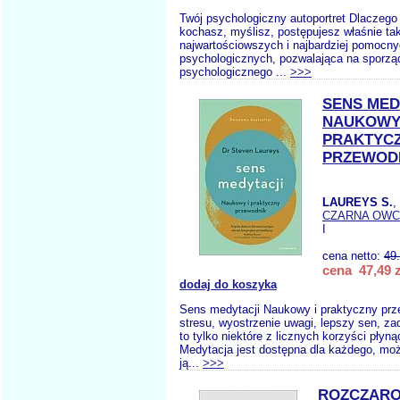
Twój psychologiczny autoportret Dlaczego
kochasz, myślisz, postępujesz właśnie tak
najwartościowszych i najbardziej pomocn
psychologicznych, pozwalająca na sporzą
psychologicznego ...
>>>
SENS MED
NAUKOWY
PRAKTYC
PRZEWOD
LAUREYS S.
,
CZARNA OW
I
cena netto:
49
cena 47,49 z
dodaj do koszyka
Sens medytacji Naukowy i praktyczny prz
stresu, wyostrzenie uwagi, lepszy sen, z
to tylko niektóre z licznych korzyści płyn
Medytacja jest dostępna dla każdego, mo
ją...
>>>
ROZCZARO