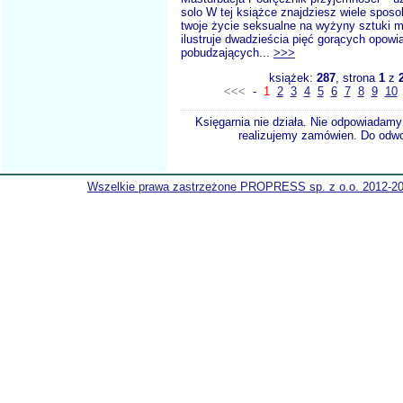
solo W tej książce znajdziesz wiele spos
twoje życie seksualne na wyżyny sztuki m
ilustruje dwadzieścia pięć gorących opowi
pobudzających...
>>>
książek:
287
, strona
1
z
<<<
-
1
2
3
4
5
6
7
8
9
10
Księgarnia nie działa. Nie odpowiadamy 
realizujemy zamówien. Do odwol
Wszelkie prawa zastrzeżone PROPRESS sp. z o.o. 2012-2