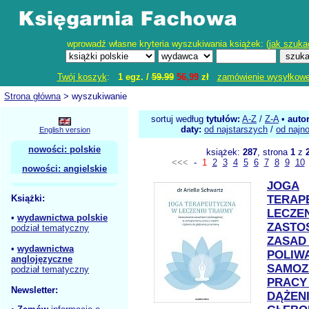
wprowadź własne kryteria wyszukiwania książek: (
jak szuka
Twój koszyk
:
1 egz. /
59.99
56,99
zł
zamówienie wysyłkow
Strona główna
> wyszukiwanie
sortuj według
tytułów:
A-Z
/
Z-A
•
auto
daty:
od najstarszych
/
od najn
English version
nowości: polskie
książek:
287
, strona
1
z
<<<
-
1
2
3
4
5
6
7
8
9
10
nowości: angielskie
JOGA
Książki:
TERAP
LECZE
•
wydawnictwa polskie
ZASTO
podział tematyczny
ZASAD 
•
wydawnictwa
POLIW
anglojęzyczne
SAMOZ
podział tematyczny
PRACY 
Newsletter:
DĄŻEN