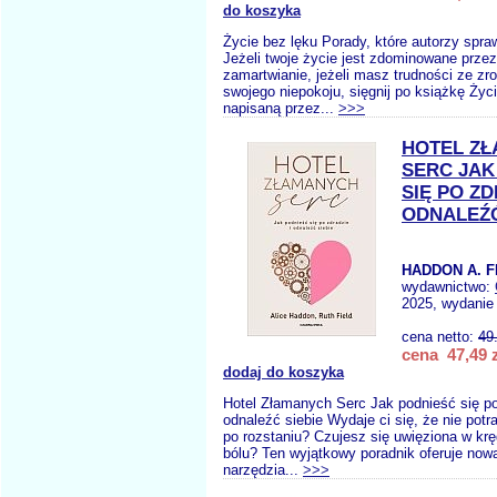
do koszyka
Życie bez lęku Porady, które autorzy spraw
Jeżeli twoje życie jest zdominowane przez
zamartwianie, jeżeli masz trudności ze z
swojego niepokoju, sięgnij po książkę Życ
napisaną przez...
>>>
HOTEL Z
SERC JAK
SIĘ PO ZD
ODNALEŹĆ
HADDON A. F
wydawnictwo:
2025, wydanie 
cena netto:
49
cena 47,49 z
dodaj do koszyka
Hotel Złamanych Serc Jak podnieść się po
odnaleźć siebie Wydaje ci się, że nie potr
po rozstaniu? Czujesz się uwięziona w krę
bólu? Ten wyjątkowy poradnik oferuje nowa
narzędzia...
>>>