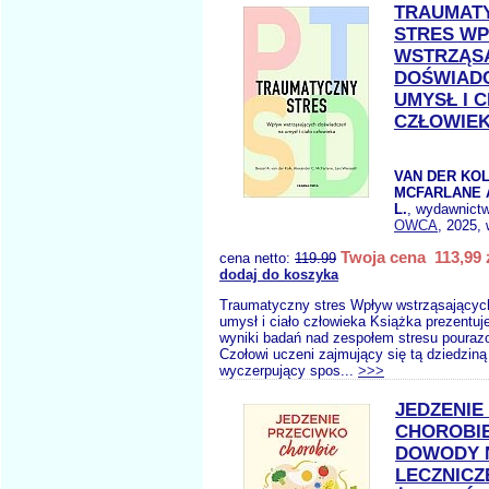
TRAUMAT
STRES W
WSTRZĄS
DOŚWIAD
UMYSŁ I C
CZŁOWIE
VAN DER KOL
MCFARLANE 
L.
, wydawnict
OWCA
, 2025, 
Twoja cena 113,99 
cena netto:
119.99
dodaj do koszyka
Traumatyczny stres Wpływ wstrząsającyc
umysł i ciało człowieka Książka prezentuje 
wyniki badań nad zespołem stresu poura
Czołowi uczeni zajmujący się tą dziedziną
wyczerpujący spos...
>>>
JEDZENIE
CHOROBI
DOWODY 
LECZNICZ