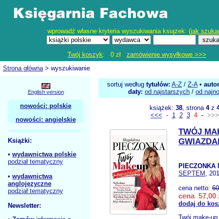
wprowadź własne kryteria wyszukiwania książek: (
jak szuka
Twój koszyk
: 0 zł
zamówienie wysyłkowe >>>
Strona główna
> wyszukiwanie
sortuj według
tytułów:
A-Z
/
Z-A
•
auto
daty:
od najstarszych
/
od najn
English version
nowości: polskie
książek:
38
, strona
4
z
<<<
-
1
2
3
4
-
>>>
nowości: angielskie
TWÓJ MA
Książki:
GWIAZDA
•
wydawnictwa polskie
podział tematyczny
PIECZONKA 
SEPTEM
, 20
•
wydawnictwa
anglojęzyczne
cena netto:
60
podział tematyczny
cena 57,00 
dodaj do kos
Newsletter:
Twój make-up