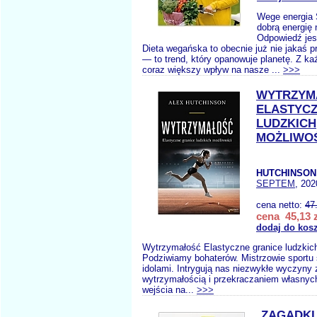
Wege energia 
dobrą energię 
Odpowiedź jest 
Dieta wegańska to obecnie już nie jakaś 
— to trend, który opanowuje planetę. Z 
coraz większy wpływ na nasze ...
>>>
WYTRZYM
ELASTYCZ
LUDZKICH
MOŻLIWO
HUTCHINSON
SEPTEM
, 202
cena netto:
47
cena 45,13 z
dodaj do kos
Wytrzymałość Elastyczne granice ludzkic
Podziwiamy bohaterów. Mistrzowie sportu 
idolami. Intrygują nas niezwykłe wyczyny
wytrzymałością i przekraczaniem własnyc
wejścia na...
>>>
ZAGADKI