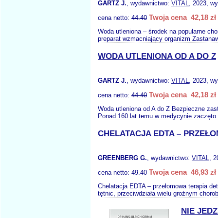
GARTZ J.
, wydawnictwo:
VITAL
, 2023, wy
Twoja cena 42,18 zł
cena netto:
44.40
Woda utleniona – środek na popularne chor
preparat wzmacniający organizm Zastanaw
WODA UTLENIONA OD A DO Z
GARTZ J.
, wydawnictwo:
VITAL
, 2023, wy
Twoja cena 42,18 zł
cena netto:
44.40
Woda utleniona od A do Z Bezpieczne zas
Ponad 160 lat temu w medycynie zaczęto
CHELATACJA EDTA – PRZEŁ
GREENBERG G.
, wydawnictwo:
VITAL
, 2
Twoja cena 46,93 zł
cena netto:
49.40
Chelatacja EDTA – przełomowa terapia det
tętnic, przeciwdziała wielu groźnym choro
NIE JED