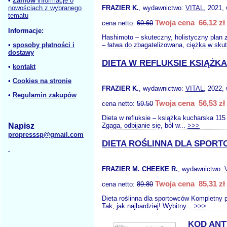
•
Zamów
informacje o
nowościach z wybranego
FRAZIER K.
, wydawnictwo:
VITAL
, 2021,
tematu
Twoja cena 66,12 zł
cena netto:
69.60
Informacje:
Hashimoto – skuteczny, holistyczny plan 
•
sposoby płatności i
– łatwa do zbagatelizowana, ciężka w skut
dostawy
DIETA W REFLUKSIE KSIĄŻK
•
kontakt
•
Cookies na stronie
FRAZIER K.
, wydawnictwo:
VITAL
, 2022,
•
Regulamin zakupów
Twoja cena 56,53 zł
cena netto:
59.50
Dieta w refluksie – książka kucharska 11
Napisz
Zgaga, odbijanie się, ból w...
>>>
propresssp@gmail.com
DIETA ROŚLINNA DLA SPOR
FRAZIER M. CHEEKE R.
, wydawnictwo:
Twoja cena 85,31 zł
cena netto:
89.80
Dieta roślinna dla sportowców Kompletny p
Tak, jak najbardziej! Wybitny...
>>>
KOD AN