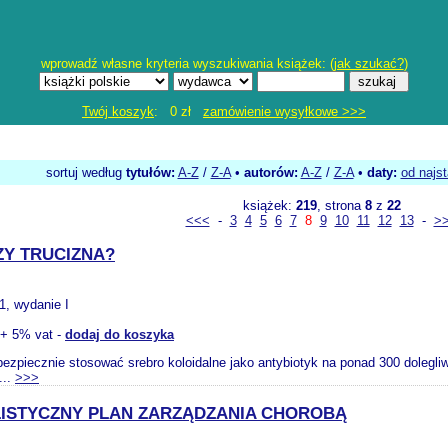
wprowadź własne kryteria wyszukiwania książek: (
jak szukać?
)
Twój koszyk
: 0 zł
zamówienie wysyłkowe >>>
sortuj według
tytułów:
A-Z
/
Z-A
•
autorów:
A-Z
/
Z-A
•
daty:
od najs
książek:
219
, strona
8
z
22
<<<
-
3
4
5
6
7
8
9
10
11
12
13
-
>
ZY TRUCIZNA?
1, wydanie I
+ 5% vat -
dodaj do koszyka
bezpiecznie stosować srebro koloidalne jako antybiotyk na ponad 300 dolegliw
...
>>>
ISTYCZNY PLAN ZARZĄDZANIA CHOROBĄ