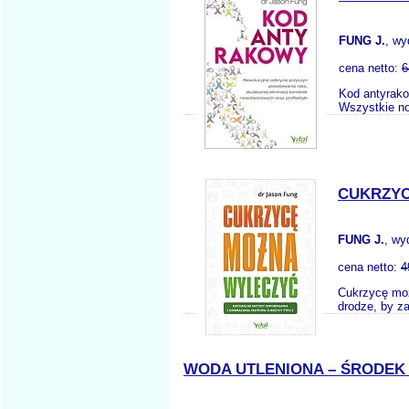
FUNG J.
, w
cena netto:
6
Kod antyrako
Wszystkie no
CUKRZYC
FUNG J.
, wy
cena netto:
4
Cukrzycę moż
drodze, by z
WODA UTLENIONA – ŚRODEK