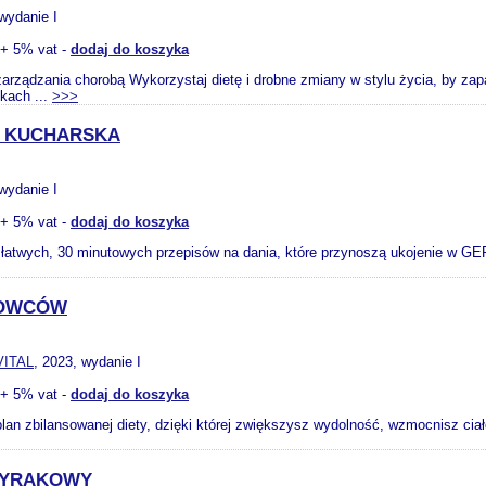
 wydanie I
+ 5% vat -
dodaj do koszyka
zarządzania chorobą Wykorzystaj dietę i drobne zmiany w stylu życia, by 
kach ...
>>>
A KUCHARSKA
 wydanie I
+ 5% vat -
dodaj do koszyka
5 łatwych, 30 minutowych przepisów na dania, które przynoszą ukojenie w GE
TOWCÓW
VITAL
, 2023, wydanie I
+ 5% vat -
dodaj do koszyka
lan zbilansowanej diety, dzięki której zwiększysz wydolność, wzmocnisz ciał
TYRAKOWY