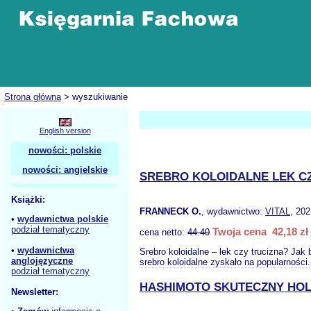
Strona główna
> wyszukiwanie
English version
nowości: polskie
nowości: angielskie
SREBRO KOLOIDALNE LEK C
Książki:
FRANNECK O.
, wydawnictwo:
VITAL
, 202
•
wydawnictwa polskie
podział tematyczny
Twoja cena 42,18 zł
cena netto:
44.40
•
wydawnictwa
Srebro koloidalne – lek czy trucizna? Jak 
anglojęzyczne
srebro koloidalne zyskało na popularności.
podział tematyczny
HASHIMOTO SKUTECZNY HOL
Newsletter: