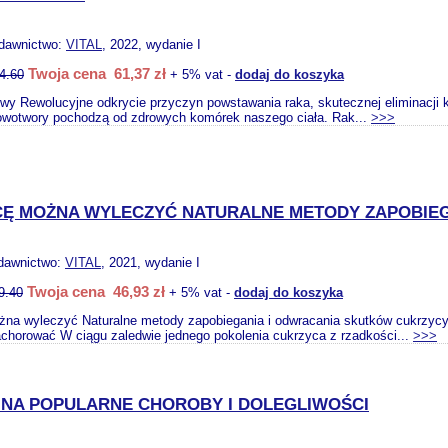
ydawnictwo:
VITAL
, 2022, wydanie I
Twoja cena 61,37 zł
4.60
+ 5% vat -
dodaj do koszyka
wy Rewolucyjne odkrycie przyczyn powstawania raka, skutecznej eliminacji 
wotwory pochodzą od zdrowych komórek naszego ciała. Rak...
>>>
Ę MOŻNA WYLECZYĆ NATURALNE METODY ZAPOBIEG
dawnictwo:
VITAL
, 2021, wydanie I
Twoja cena 46,93 zł
9.40
+ 5% vat -
dodaj do koszyka
na wyleczyć Naturalne metody zapobiegania i odwracania skutków cukrzycy t
achorować W ciągu zaledwie jednego pokolenia cukrzyca z rzadkości...
>>>
 NA POPULARNE CHOROBY I DOLEGLIWOŚCI