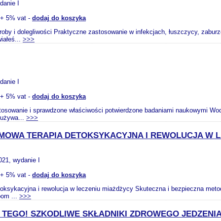
danie I
+ 5% vat -
dodaj do koszyka
oby i dolegliwości Praktyczne zastosowanie w infekcjach, łuszczycy, zaburz
iałeś...
>>>
danie I
+ 5% vat -
dodaj do koszyka
tosowanie i sprawdzone właściwości potwierdzone badaniami naukowymi Woda
 używa...
>>>
OMOWA TERAPIA DETOKSYKACYJNA I REWOLUCJA W L
021, wydanie I
+ 5% vat -
dodaj do koszyka
oksykacyjna i rewolucja w leczeniu miażdżycy Skuteczna i bezpieczna metod
bom ...
>>>
Z TEGO! SZKODLIWE SKŁADNIKI ZDROWEGO JEDZENI