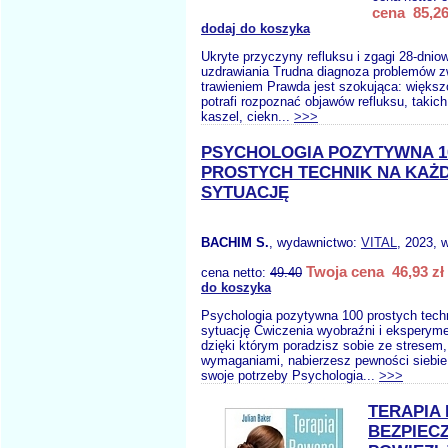
cena 85,26
dodaj do koszyka
Ukryte przyczyny refluksu i zgagi 28-dnio
uzdrawiania Trudna diagnoza problemów 
trawieniem Prawda jest szokująca: większ
potrafi rozpoznać objawów refluksu, takic
kaszel, ciekn...
>>>
PSYCHOLOGIA POZYTYWNA 1
PROSTYCH TECHNIK NA KAŻ
SYTUACJĘ
BACHIM S.
, wydawnictwo:
VITAL
, 2023, 
Twoja cena 46,93 zł
cena netto:
49.40
do koszyka
Psychologia pozytywna 100 prostych tech
sytuację Ćwiczenia wyobraźni i eksperym
dzięki którym poradzisz sobie ze stresem
wymaganiami, nabierzesz pewności siebie
swoje potrzeby Psychologia...
>>>
TERAPIA
BEZPIEC