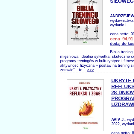
SIŁOWE
ANDRZEJEW
wydawnictwo
wydanie I
cena netto:
9
cena 94,91 
dodaj do ko
Biblia trenin
mięśniowa, idealna sylwetka, skuteczne ćw
programy treningów w kulturystyce i fitnes
aktywność fizyczna – postaw na trening si
zdrowie” – to...
>>>
UKRYTE 
REFLUKS
28-DNIO
PROGRA
UZDRAWI
AVIV J.
, wy
2022, wydani
cena netto:
8