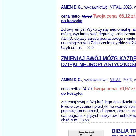
AMEN D.G.
, wydawnictwo:
VITAL
, 2023, 
Twoja cena 66,12 zł
cena netto:
69.60
do koszyka
Zdrowy umysł Wykorzystaj neuronaukę, a
mózg, wyeliminować depresję, zaburzenia
ADHD, objawy stresu pourazowego i wiele
neurologicznych Zaburzenia psychiczne?
Czyli co tak...
>>>
ZMIENIAJ SWÓJ MÓZG KAŻD
DZIĘKI NEUROPLASTYCZNOŚ
AMEN D.G.
, wydawnictwo:
VITAL
, 2023, 
Twoja cena 70,97 zł
cena netto:
74.70
do koszyka
Zmieniaj swój mózg każdego dnia dzięki n
Proste ćwiczenia i praktyki na wzmocnien
poprawę koncentracji, diagnozę oraz usuni
samoograniczających nawyków i odblokowa
dbać o m...
>>>
BIBLIA T