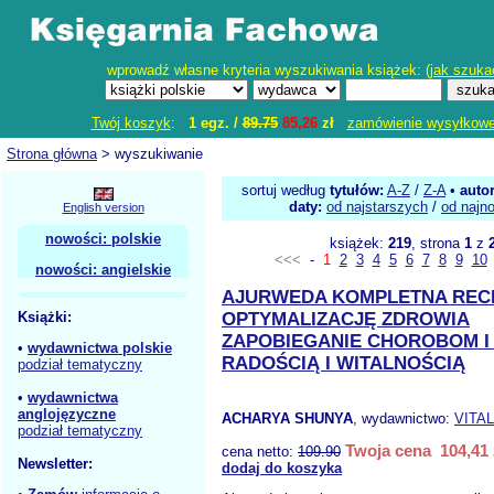
wprowadź własne kryteria wyszukiwania książek: (
jak szuka
Twój koszyk
:
1 egz. /
89.75
85,26
zł
zamówienie wysyłkow
Strona główna
> wyszukiwanie
sortuj według
tytułów:
A-Z
/
Z-A
•
auto
daty:
od najstarszych
/
od najn
English version
nowości: polskie
książek:
219
, strona
1
z
<<<
-
1
2
3
4
5
6
7
8
9
10
nowości: angielskie
AJURWEDA KOMPLETNA REC
Książki:
OPTYMALIZACJĘ ZDROWIA
ZAPOBIEGANIE CHOROBOM I 
•
wydawnictwa polskie
RADOŚCIĄ I WITALNOŚCIĄ
podział tematyczny
•
wydawnictwa
anglojęzyczne
ACHARYA SHUNYA
, wydawnictwo:
VITAL
podział tematyczny
Twoja cena 104,41 
cena netto:
109.90
Newsletter:
dodaj do koszyka