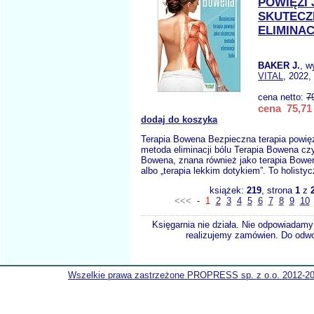
POWIĘZI
SKUTECZ
ELIMINAC
BAKER J.
, w
VITAL
, 2022,
cena netto:
7
cena 75,71 
dodaj do koszyka
Terapia Bowena Bezpieczna terapia powię
metoda eliminacji bólu Terapia Bowena cz
Bowena, znana również jako terapia Bowe
albo „terapia lekkim dotykiem”. To holisty
książek:
219
, strona
1
z
<<<
-
1
2
3
4
5
6
7
8
9
10
Księgarnia nie działa. Nie odpowiadamy 
realizujemy zamówien. Do odwol
Wszelkie prawa zastrzeżone PROPRESS sp. z o.o. 2012-2