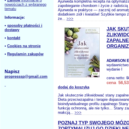
•
Zamów
informacje o
Ajurweda kompletna recepta na optymaliza
nowościach z wybranego
zapobieganie chorobom i życie z radością 
tematu
Ajurweda w praktyce — zacznij od aromaty
dodatkiem ziół i kwiatów! Szybkie tempo ż
Informacje:
że...
>>>
•
sposoby płatności i
JAK SKU
dostawy
ZLIKWID
•
kontakt
ZAPALNE
ORGANIZ
•
Cookies na stronie
•
Regulamin zakupów
ADAMSON E
wydawnictwo
wydanie I
Napisz
propresssp@gmail.com
cena netto:
5
cena 56,53
dodaj do koszyka
Jak skutecznie zlikwidować stany zapalne
Dieta przeciwzapalna i terapie dopasowan
bioindywidualnego profilu zapalnego Stany
funkcję ochronną, ale nie tylko… Stany za
reakcją...
>>>
POZNAJ TYP SWOJEGO MÓZG
ZOPTYMALIZUJ GO DZIĘKI 