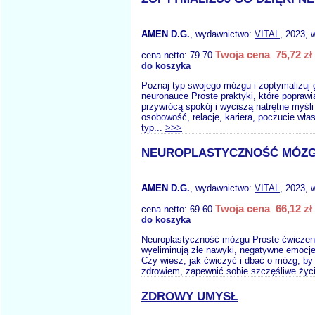
AMEN D.G.
, wydawnictwo:
VITAL
, 2023, 
Twoja cena 75,72 zł
cena netto:
79.70
do koszyka
Poznaj typ swojego mózgu i zoptymalizuj 
neuronauce Proste praktyki, które poprawi
przywrócą spokój i wyciszą natrętne myśli
osobowość, relacje, kariera, poczucie włas
typ...
>>>
NEUROPLASTYCZNOŚĆ MÓZ
AMEN D.G.
, wydawnictwo:
VITAL
, 2023, 
Twoja cena 66,12 zł
cena netto:
69.60
do koszyka
Neuroplastyczność mózgu Proste ćwiczenia
wyeliminują złe nawyki, negatywne emocje,
Czy wiesz, jak ćwiczyć i dbać o mózg, by
zdrowiem, zapewnić sobie szczęśliwe życi
ZDROWY UMYSŁ