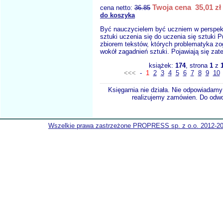
Twoja cena 35,01 zł
cena netto:
36.85
do koszyka
Być nauczycielem być uczniem w perspekt
sztuki uczenia się do uczenia się sztuki Pu
zbiorem tekstów, których problematyka zo
wokół zagadnień sztuki. Pojawiają się zat
książek:
174
, strona
1
z
<<<
-
1
2
3
4
5
6
7
8
9
10
Księgarnia nie działa. Nie odpowiadamy 
realizujemy zamówien. Do odwol
Wszelkie prawa zastrzeżone PROPRESS sp. z o.o. 2012-2