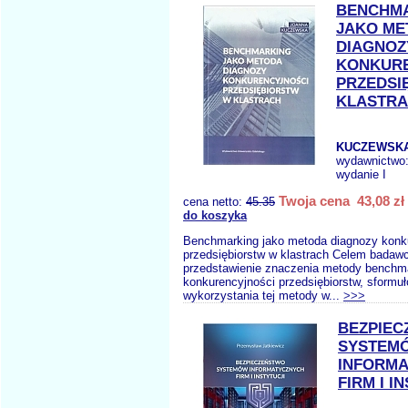
BENCHM
JAKO ME
DIAGNOZ
KONKUR
PRZEDSI
KLASTR
KUCZEWSKA
wydawnictwo
wydanie I
Twoja cena 43,08 zł
cena netto:
45.35
do koszyka
Benchmarking jako metoda diagnozy konk
przedsiębiorstw w klastrach Celem badaw
przedstawienie znaczenia metody benchma
konkurencyjności przedsiębiorstw, sformu
wykorzystania tej metody w...
>>>
BEZPIE
SYSTEM
INFORM
FIRM I I