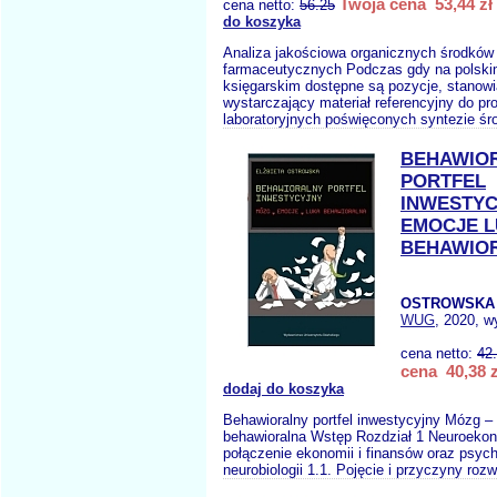
Twoja cena 53,44 zł
cena netto:
56.25
do koszyka
Analiza jakościowa organicznych środków
farmaceutycznych Podczas gdy na polski
księgarskim dostępne są pozycje, stanow
wystarczający materiał referencyjny do pr
laboratoryjnych poświęconych syntezie śr
BEHAWIO
PORTFEL
INWESTY
EMOCJE 
BEHAWIO
OSTROWSKA 
WUG
, 2020, w
cena netto:
42
cena 40,38 z
dodaj do koszyka
Behawioralny portfel inwestycyjny Mózg –
behawioralna Wstęp Rozdział 1 Neuroekon
połączenie ekonomii i finansów oraz psycho
neurobiologii 1.1. Pojęcie i przyczyny rozw