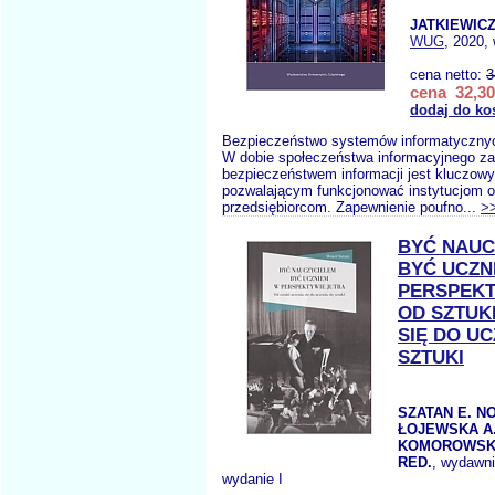
JATKIEWICZ
WUG
, 2020,
cena netto:
3
cena 32,30
dodaj do ko
Bezpieczeństwo systemów informatycznych 
W dobie społeczeństwa informacyjnego za
bezpieczeństwem informacji jest kluczo
pozwalającym funkcjonować instytucjom o
przedsiębiorcom. Zapewnienie poufno...
>
BYĆ NAUC
BYĆ UCZN
PERSPEKT
OD SZTUK
SIĘ DO UC
SZTUKI
SZATAN E. N
ŁOJEWSKA A
KOMOROWSKA
RED.
, wydawn
wydanie I