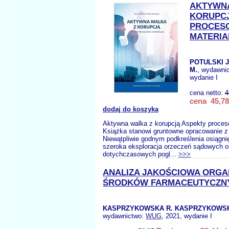
AKTYWNA
KORUPCJ
PROCESO
MATERIA
POTULSKI 
M.
, wydawni
wydanie I
cena netto:
4
cena 45,78
dodaj do koszyka
Aktywna walka z korupcją Aspekty proceso
Książka stanowi gruntowne opracowanie z 
Niewątpliwie godnym podkreślenia osiągni
szeroka eksploracja orzeczeń sądowych o
dotychczasowych pogl...
>>>
ANALIZA JAKOŚCIOWA ORGA
ŚRODKÓW FARMACEUTYCZN
KASPRZYKOWSKA R. KASPRZYKOWSKI
wydawnictwo:
WUG
, 2021, wydanie I