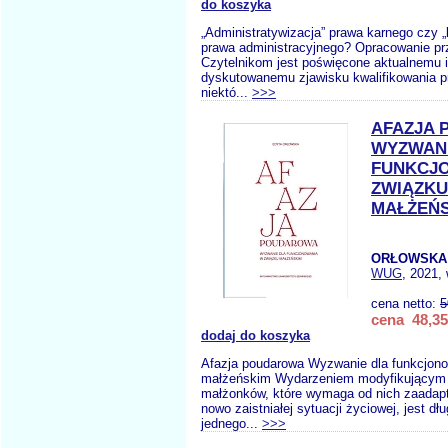
do koszyka
„Administratywizacja” prawa karnego czy „
prawa administracyjnego? Opracowanie pr
Czytelnikom jest poświęcone aktualnemu 
dyskutowanemu zjawisku kwalifikowania 
niektó...
>>>
AFAZJA
WYZWANI
FUNKCJ
ZWIĄZKU
MAŁŻEŃ
ORŁOWSKA 
WUG
, 2021,
cena netto:
5
cena 48,35
dodaj do koszyka
Afazja poudarowa Wyzwanie dla funkcjon
małżeńskim Wydarzeniem modyfikującym 
małżonków, które wymaga od nich zaadapt
nowo zaistniałej sytuacji życiowej, jest dł
jednego...
>>>