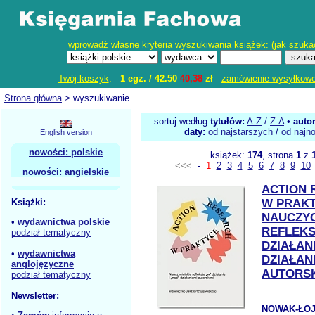
wprowadź własne kryteria wyszukiwania książek: (
jak szuka
Twój koszyk
:
1 egz. /
42.50
40,38
zł
zamówienie wysyłkow
Strona główna
> wyszukiwanie
sortuj według
tytułów:
A-Z
/
Z-A
•
auto
daty:
od najstarszych
/
od najn
English version
nowości: polskie
książek:
174
, strona
1
z
<<<
-
1
2
3
4
5
6
7
8
9
10
nowości: angielskie
ACTION 
Książki:
W PRAK
NAUCZYC
•
wydawnictwa polskie
REFLEKS
podział tematyczny
DZIAŁANI
•
wydawnictwa
DZIAŁAN
anglojęzyczne
AUTORSK
podział tematyczny
Newsletter:
NOWAK-ŁOJ