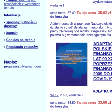
•
Zamów
informacje o
wydawnictw
nowościach z wybranego
wydanie I
tematu
Twoja cena 35,62 zł
cena netto:
37.49
Informacje:
do koszyka
•
sposoby płatności i
Action research w praktyce Nauczycielskie
dostawy
działaniu i „nad” działaniami autorskimi P
pracy zbiorowej pod redakcją Agnieszki N
•
kontakt
pojawia się w momencie szczególnym dla.
•
Cookies na stronie
ADAPTA
•
Regulamin zakupów
POLSKI
FINANS
LAT 90 
Napisz
POPRZEZ
propresssp@gmail.com
FINANSO
2009 DO
COVID-1
KOŁATKA M
WUG
, 2021, wydanie I
Twoja cena 33,06 zł
cena netto:
34.80
do koszyka