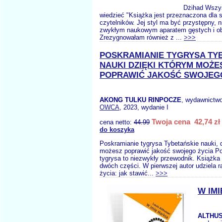
Dżihad Wszys
wiedzieć "Książka jest przeznaczona dla 
czytelników. Jej styl ma być przystępny, 
zwykłym naukowym aparatem gęstych i obf
Zrezygnowałam również z ...
>>>
POSKRAMIANIE TYGRYSA TY
NAUKI DZIĘKI KTÓRYM MOŻE
POPRAWIĆ JAKOŚĆ SWOJEGO
AKONG TULKU RINPOCZE
, wydawnictw
OWCA
, 2023, wydanie I
Twoja cena 42,74 zł
cena netto:
44.99
do koszyka
Poskramianie tygrysa Tybetańskie nauki, 
możesz poprawić jakość swojego życia P
tygrysa to niezwykły przewodnik. Książka 
dwóch części. W pierwszej autor udziela 
życia: jak stawić...
>>>
W IM
ALTHUS