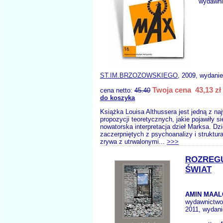
wydawni
ST.IM.BRZOZOWSKIEGO
, 2009, wydanie
Twoja cena 43,13 zł
cena netto:
45.40
do koszyka
Książka Louisa Althussera jest jedną z na
propozycji teoretycznych, jakie pojawiły s
nowatorska interpretacja dzieł Marksa. Dz
zaczerpniętych z psychoanalizy i struktur
zrywa z utrwalonymi...
>>>
ROZREG
ŚWIAT
AMIN MAAL
wydawnictw
2011, wydani