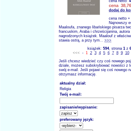
cena netto:
4
cena 38,76
dodaj do ko
cena netto +
Najnowszy e
Maaloufa, znanego libańskiego pisarza tw
francuskim, Araba i chrześcijanina, autora
nagrodzonych książek. Maalouf z właściwą
stawia ostrą, a przy tym...
>>>
książek:
594
, strona
1
z
<<<
-
1
2
3
4
5
6
7
8
9
10
Jeśli chcesz wiedzieć czy coś nowego poj
dziale, możesz subskrybować nowości z t
swój e-mail. Jeśli pojawi się coś nowego n
otrzymasz informację.
aktualny dział:
Religia
Twój e-mail:
zapisanie/wypisanie:
preferowany język: