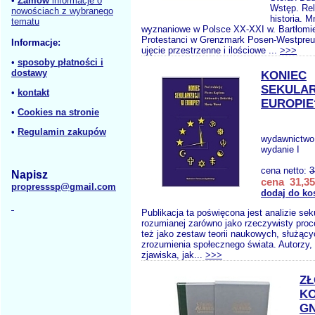
•
Zamów
informacje o
Wstęp. Reli
nowościach z wybranego
historia. M
tematu
wyznaniowe w Polsce XX-XXI w. Bartłomi
Protestanci w Grenzmark Posen-Westpreu
Informacje:
ujęcie przestrzenne i ilościowe ...
>>>
•
sposoby płatności i
dostawy
KONIEC
SEKULAR
•
kontakt
EUROPIE
•
Cookies na stronie
•
Regulamin zakupów
wydawnictwo
wydanie I
cena netto:
3
Napisz
cena 31,35
propresssp@gmail.com
dodaj do ko
Publikacja ta poświęcona jest analizie seku
rozumianej zarówno jako rzeczywisty proc
też jako zestaw teorii naukowych, służący
zrozumienia społecznego świata. Autorzy, 
zjawiska, jak...
>>>
ZŁ
K
GN