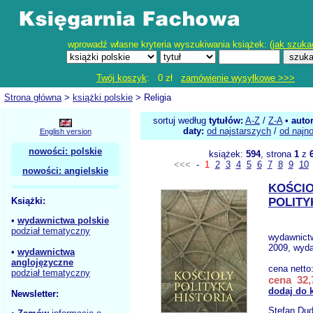
wprowadź własne kryteria wyszukiwania książek: (
jak szuka
Twój koszyk
: 0 zł
zamówienie wysyłkowe >>>
Strona główna
>
książki polskie
> Religia
sortuj według
tytułów:
A-Z
/
Z-A
•
auto
daty:
od najstarszych
/
od najn
English version
nowości: polskie
książek:
594
, strona
1
z
<<<
-
1
2
3
4
5
6
7
8
9
10
nowości: angielskie
KOŚCI
Książki:
POLITY
•
wydawnictwa polskie
podział tematyczny
wydawnict
2009, wyda
•
wydawnictwa
anglojęzyczne
cena netto
podział tematyczny
cena 32,
dodaj do 
Newsletter:
Stefan Dud