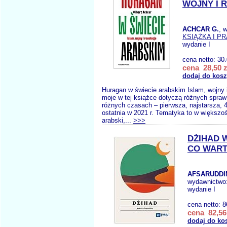
WOJNY I 
ACHCAR G.
, 
KSIĄŻKA I P
wydanie I
cena netto:
30
cena 28,50 z
dodaj do kos
Huragan w świecie arabskim Islam, wojny 
moje w tej książce dotyczą różnych spraw
różnych czasach – pierwsza, najstarsza, 4
ostatnia w 2021 r. Tematyka to w większoś
arabski,...
>>>
DŻIHAD 
CO WART
AFSARUDDIN
wydawnictwo
wydanie I
cena netto:
8
cena 82,56
dodaj do ko