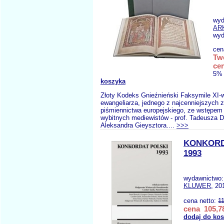
wyd
AR
wyd
cen
Tw
cen
5% 
koszyka
Złoty Kodeks Gnieźnieński Faksymile XI-
ewangeliarza, jednego z najcenniejszych 
piśmiennictwa europejskiego, ze wstępem
wybitnych mediewistów - prof. Tadeusza D
Aleksandra Gieysztora....
>>>
KONKORD
1993
wydawnictwo
KLUWER
, 20
cena netto:
1
cena 105,78
dodaj do ko