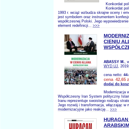
Konkordat pol
Konkordat pol
1993 r. wciąż wzbudza skrajne oceny i em
jest symbolem oraz instrumentem konfesjo
współczesnej Polski. Jego wypowiedzenie
element redefinicji...
>>>
MODERNIZ
CIENIU A
WSPÓŁCZE
ABASSY M.
, 
WYD UJ
, 2019
cena netto:
44
cena 42,65 z
dodaj do kos
Modernizacja w
Współczesny Iran System polityczny Islam
Iranu reprezentuje swoistego rodzaju strat
Jego rozwój i transformacja, włączając w 
modernizacyjne jako reakcję...
>>>
HURAGAN 
ARABSKIM