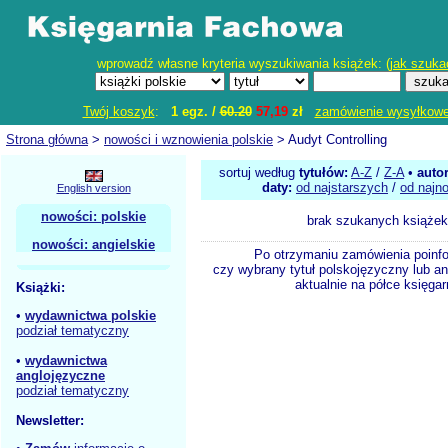
wprowadź własne kryteria wyszukiwania książek: (
jak szuka
Twój koszyk
:
1 egz. /
60.20
57,19
zł
zamówienie wysyłkow
Strona główna
>
nowości i wznowienia polskie
> Audyt Controlling
sortuj według
tytułów:
A-Z
/
Z-A
•
auto
daty:
od najstarszych
/
od najn
English version
nowości: polskie
brak szukanych książek
nowości: angielskie
Po otrzymaniu zamówienia poinf
czy wybrany tytuł polskojęzyczny lub an
aktualnie na półce księgar
Książki:
•
wydawnictwa polskie
podział tematyczny
•
wydawnictwa
anglojęzyczne
podział tematyczny
Newsletter: