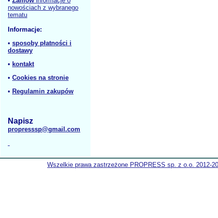
•
Zamów
informacje o
nowościach z wybranego
tematu
Informacje:
•
sposoby płatności i
dostawy
•
kontakt
•
Cookies na stronie
•
Regulamin zakupów
Napisz
propresssp@gmail.com
Wszelkie prawa zastrzeżone PROPRESS sp. z o.o. 2012-2