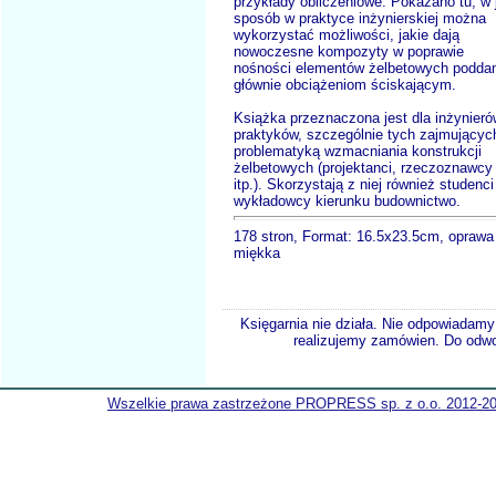
przykłady obliczeniowe. Pokazano tu, w 
sposób w praktyce inżynierskiej można
wykorzystać możliwości, jakie dają
nowoczesne kompozyty w poprawie
nośności elementów żelbetowych podda
głównie obciążeniom ściskającym.
Książka przeznaczona jest dla inżynieró
praktyków, szczególnie tych zajmującyc
problematyką wzmacniania konstrukcji
żelbetowych (projektanci, rzeczoznawcy
itp.). Skorzystają z niej również studenci 
wykładowcy kierunku budownictwo.
178 stron, Format: 16.5x23.5cm, oprawa
miękka
Księgarnia nie działa. Nie odpowiadamy 
realizujemy zamówien. Do odwol
Wszelkie prawa zastrzeżone PROPRESS sp. z o.o. 2012-2