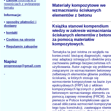
•
Zamów
informacje o
nowościach z wybranego
Materiały kompozytowe we
tematu
wzmacnianiu ściskanych
elementów z betonu
Informacje:
•
sposoby płatności i
dostawy
Książka stanowi kompendium
wiedzy w zakresie wzmacniania
•
kontakt
ściskanych elementów z beton
za pomocą materiałów
•
Cookies na stronie
kompozytowych.
•
Regulamin zakupów
Tematyka ta jest istotna ze względu na
konieczność bieżącej diagnostyki, napr
oraz adaptacji istniejących obiektów prz
Napisz
zachowaniu pełnego bezpieczeństwa ich
propresssp@gmail.com
użytkowania. Autor zajmuje się problem
związanymi ze wzmacnianiem betonowyc
żelbetowych elementów głównie poddan
ściskaniu, w których stosuje się
wzmocnienie kompozytowe na bazie żyw
epoksydowych (FRP) lub z włókien
kompozytowych łączonych z podłożem
betonowym wzmacnianego elementu za
pomocą zaprawy mineralnej (FRCM). Jes
pierwsze w Polsce kompleksowe ujęcie
zasad obliczania wzmocnień kompozyta
tego typu konstrukcji, zawierające równi