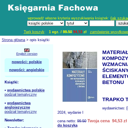
wprowadź własne kryteria wyszukiwania książek: (
jak szuka
Twój koszyk
:
1 egz. /
99.50
94,53
zł
zamówienie wysyłkow
Strona główna
> opis książki
MATERIA
English version
KOMPOZY
nowości: polskie
WZMACNI
ŚCISKAN
nowości: angielskie
ELEMENT
BETONU
Książki:
•
wydawnictwa polskie
podział tematyczny
TRAPKO T
•
wydawnictwa
anglojęzyczne
wydawnictwo:
podział tematyczny
2024, wydanie I
Newsletter:
Twoja cena 94,53 zł
cena netto:
99.50
do koszyka