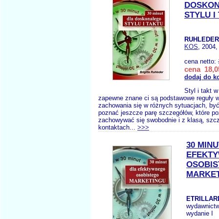
DOSKO
STYLU I
RUHLEDER
KOS
, 2004,
cena netto:
cena 18,0
dodaj do k
Styl i takt 
zapewne znane ci są podstawowe reguły 
zachowania się w różnych sytuacjach, by
poznać jeszcze parę szczegółów, które po
zachowywać się swobodnie i z klasą, szc
kontaktach...
>>>
30 MIN
EFEKT
OSOBI
MARKE
ETRILLAR
wydawnict
wydanie I