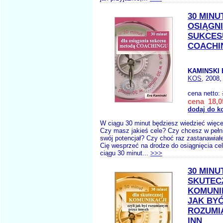
30 MINU
OSIĄGNI
SUKCES
COACHI
KAMINSKI 
KOS
, 2008,
cena netto:
cena 18,0
dodaj do k
W ciągu 30 minut będziesz wiedzieć więce
Czy masz jakieś cele? Czy chcesz w pełn
swój potencjał? Czy choć raz zastanawiał
Cię wesprzeć na drodze do osiągnięcia ce
ciągu 30 minut...
>>>
30 MINU
SKUTEC
KOMUNIK
JAK BY
ROZUMI
INN