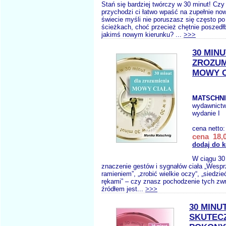
Stań się bardziej twórczy w 30 minut! Cz
przychodzi ci łatwo wpaść na zupełnie n
świecie myśli nie poruszasz się często p
ścieżkach, choć przecież chętnie poszed
jakimś nowym kierunku? ...
>>>
30 MIN
ZROZUM
MOWY C
MATSCHNI
wydawnict
wydanie I
cena netto
cena 18,0
dodaj do 
W ciągu 30
znaczenie gestów i sygnałów ciała „Wesp
ramieniem”, „zrobić wielkie oczy“, „siedzi
rękami” – czy znasz pochodzenie tych zw
źródłem jest...
>>>
30 MINU
SKUTEC