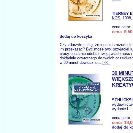
TIERNEY E
KOS
, 1998,
cena netto:
cena 9,50 
dodaj do koszyka
Czy zdarzyło ci się, że inni nie zrozumieli
im przekazać? Być może twój przyjaciel l
pracy opacznie odebrał twoją wiadomość i 
dokładnie odwrotnego do twoich oczekiwań
w 30 minut dowiesz si...
>>>
30 MINU
WIĘKSZ
KREATY
SCHLICKSU
wydawnictw
wydanie I
cena netto:
cena 18,0
dodaj do k