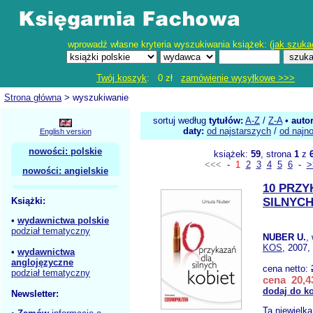
wprowadź własne kryteria wyszukiwania książek: (
jak szuka
Twój koszyk
: 0 zł
zamówienie wysyłkowe >>>
Strona główna
> wyszukiwanie
sortuj według
tytułów:
A-Z
/
Z-A
•
auto
daty:
od najstarszych
/
od najn
English version
nowości: polskie
książek:
59
, strona
1
z
<<<
-
1
2
3
4
5
6
-
>
nowości: angielskie
10 PRZY
Książki:
SILNYCH
•
wydawnictwa polskie
podział tematyczny
NUBER U.
,
KOS
, 2007,
•
wydawnictwa
anglojęzyczne
cena netto:
podział tematyczny
cena 20,43
dodaj do k
Newsletter:
Ta niewielk