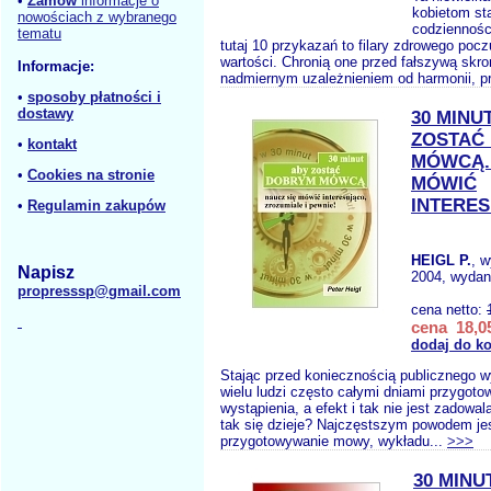
•
Zamów
informacje o
kobietom st
nowościach z wybranego
codziennośc
tematu
tutaj 10 przykazań to filary zdrowego pocz
wartości. Chronią one przed fałszywą skr
Informacje:
nadmiernym uzależnieniem od harmonii, pr
•
sposoby płatności i
dostawy
30 MINU
ZOSTAĆ
•
kontakt
MÓWCĄ.
•
Cookies na stronie
MÓWIĆ
INTERES
•
Regulamin zakupów
HEIGL P.
, 
Napisz
2004, wydani
propresssp@gmail.com
cena netto:
cena 18,05
dodaj do k
Stając przed koniecznością publicznego 
wielu ludzi często całymi dniami przygoto
wystąpienia, a efekt i tak nie jest zadowa
tak się dzieje? Najczęstszym powodem je
przygotowywanie mowy, wykładu...
>>>
30 MINU