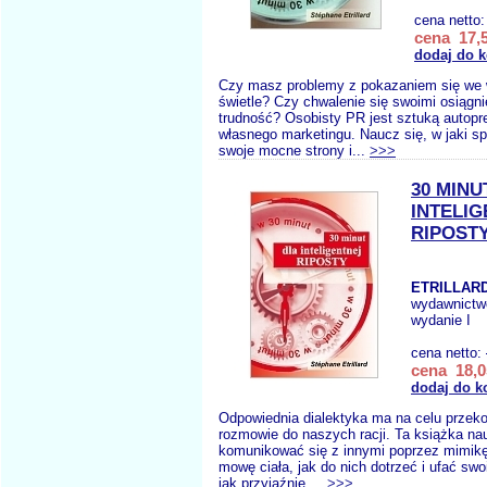
cena netto
cena 17,5
dodaj do 
Czy masz problemy z pokazaniem się we
świetle? Czy chwalenie się swoimi osiągni
trudność? Osobisty PR jest sztuką autopre
własnego marketingu. Naucz się, w jaki 
swoje mocne strony i...
>>>
30 MINU
INTELI
RIPOST
ETRILLARD
wydawnictw
wydanie I
cena netto:
cena 18,0
dodaj do k
Odpowiednia dialektyka ma na celu przeko
rozmowie do naszych racji. Ta książka nau
komunikować się z innymi poprzez mimikę,
mowę ciała, jak do nich dotrzeć i ufać sw
jak przyjaźnie,...
>>>