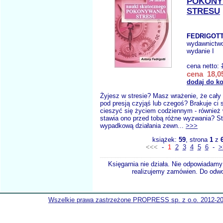
POKONY
STRESU
FEDRIGOTT
wydawnictw
wydanie I
cena netto:
cena 18,05
dodaj do k
Żyjesz w stresie? Masz wrażenie, że cały
pod presją czyjąś lub czegoś? Brakuje ci
cieszyć się życiem codziennym - również 
stawia ono przed tobą różne wyzwania? St
wypadkową działania zewn...
>>>
książek:
59
, strona
1
z
<<<
-
1
2
3
4
5
6
-
>
Księgarnia nie działa. Nie odpowiadamy 
realizujemy zamówien. Do odwol
Wszelkie prawa zastrzeżone PROPRESS sp. z o.o. 2012-2