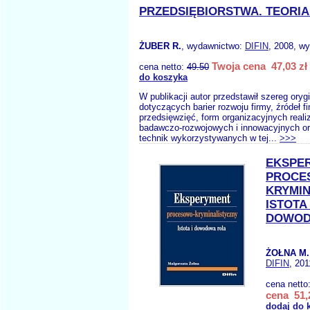
PRZEDSIĘBIORSTWA. TEORIA
ŻUBER R.
, wydawnictwo:
DIFIN
, 2008, wy
Twoja cena 47,03 zł
cena netto:
49.50
do koszyka
W publikacji autor przedstawił szereg ory
dotyczących barier rozwoju firmy, źródeł 
przedsięwzięć, form organizacyjnych realiz
badawczo-rozwojowych i innowacyjnych o
technik wykorzystywanych w tej...
>>>
EKSPE
PROCE
KRYMIN
ISTOTA 
DOWOD
ŻOŁNA M.
DIFIN
, 201
cena netto
cena 51,
dodaj do 