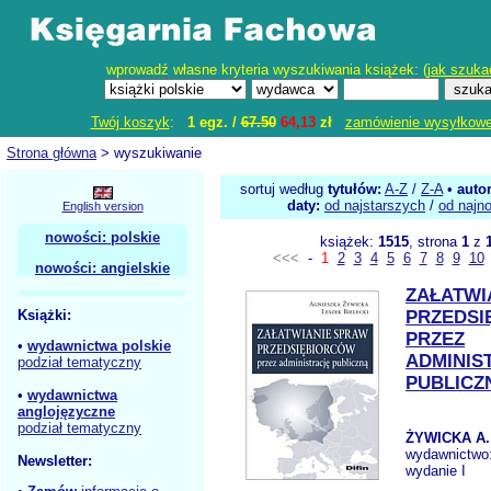
wprowadź własne kryteria wyszukiwania książek: (
jak szuka
Twój koszyk
:
1 egz. /
67.50
64,13
zł
zamówienie wysyłkow
Strona główna
> wyszukiwanie
sortuj według
tytułów:
A-Z
/
Z-A
•
auto
daty:
od najstarszych
/
od najn
English version
nowości: polskie
książek:
1515
, strona
1
z
<<<
-
1
2
3
4
5
6
7
8
9
10
nowości: angielskie
ZAŁATWI
Książki:
PRZEDSI
PRZEZ
•
wydawnictwa polskie
ADMINIS
podział tematyczny
PUBLICZ
•
wydawnictwa
anglojęzyczne
podział tematyczny
ŻYWICKA A.
wydawnictwo
Newsletter:
wydanie I