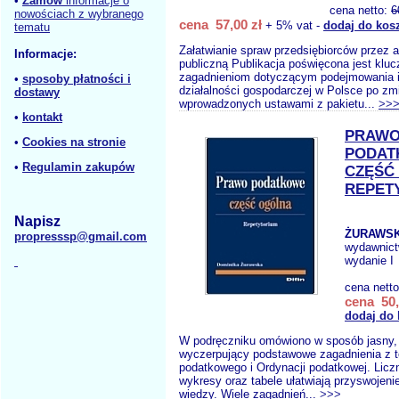
•
Zamów
informacje o
cena netto:
6
nowościach z wybranego
cena 57,00 zł
+ 5% vat -
dodaj do kos
tematu
Załatwianie spraw przedsiębiorców przez a
Informacje:
publiczną Publikacja poświęcona jest kl
zagadnieniom dotyczącym podejmowania i
•
sposoby płatności i
działalności gospodarczej w Polsce po zm
dostawy
wprowadzonych ustawami z pakietu...
>>
•
kontakt
PRAW
•
Cookies na stronie
PODAT
•
Regulamin zakupów
CZĘŚĆ
REPET
Napisz
ŻURAWSK
propresssp@gmail.com
wydawnic
wydanie I
cena nett
cena 50,
dodaj do
W podręczniku omówiono w sposób jasny, 
wyczerpujący podstawowe zagadnienia z te
podatkowego i Ordynacji podatkowej. Licz
wykresy oraz tabele ułatwiają przyswojeni
wiedzy. Wiele zagadnień...
>>>