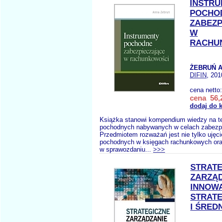
INSTR
POCHO
ZABEZP
W
RACHU
ŻEBRUŃ A
DIFIN
, 201
cena netto
cena 56,2
dodaj do 
Książka stanowi kompendium wiedzy na t
pochodnych nabywanych w celach zabez
Przedmiotem rozważań jest nie tylko ujęc
pochodnych w księgach rachunkowych oraz
w sprawozdaniu...
>>>
STRATE
ZARZĄ
INNOW
STRATE
I ŚRED