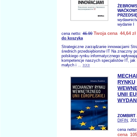
ŻEBROWS
WAĆKOWSK
PRZEDSIĘ
wydawnict
wydanie I
Twoja cena 44,64 zł
cena netto:
46.99
do koszyka
Strategiczne zarządzanie innowacjami Stra
średnich przedsiębiorstw IT Na znaczny po
polskiego rynku informatycznego wpływaj
kompetencje naszych specjalistów IT, jak 
małych i ...
>>>
MECHA
RYNKU
WEWNĘ
UNII E
WYDANI
ZOMBIRT 
DIFIN
, 201
cena netto
cena 105