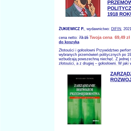
PRZEMÓW
POLITYC
1918 ROK
ŻUKIEWICZ P.
, wydawnictwo:
DIFIN
, 202
Twoja cena 69,49 zł
cena netto:
73.15
do koszyka
Złotouści i gołosłowni Przywództwo perfo
wybranych przemówień politycznych po 19
wzbudzają powszechną niechęć. Z jednej 
złotouści, a z drugiej – gołosłowni. W jaki
ZARZĄD
ROZWO