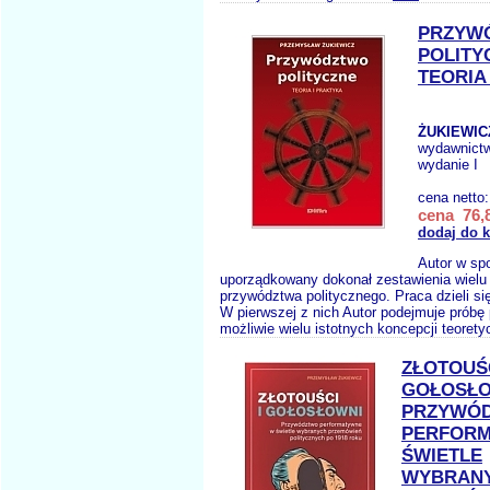
PRZYW
POLITY
TEORIA
ŻUKIEWICZ
wydawnict
wydanie I
cena netto
cena 76,8
dodaj do 
Autor w sp
uporządkowany dokonał zestawienia wielu
przywództwa politycznego. Praca dzieli się
W pierwszej z nich Autor podejmuje próbę
możliwie wielu istotnych koncepcji teoret
ZŁOTOUŚC
GOŁOSŁ
PRZYWÓ
PERFOR
ŚWIETLE
WYBRAN