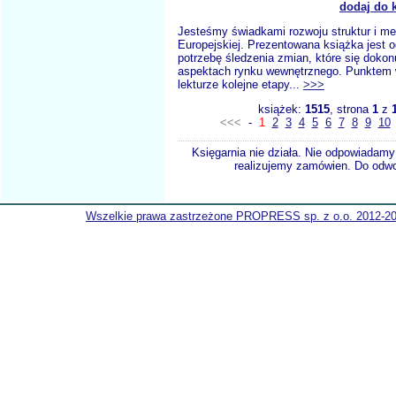
dodaj do 
Jesteśmy świadkami rozwoju struktur i m
Europejskiej. Prezentowana książka jest 
potrzebę śledzenia zmian, które się doko
aspektach rynku wewnętrznego. Punktem
lekturze kolejne etapy...
>>>
książek:
1515
, strona
1
z
<<<
-
1
2
3
4
5
6
7
8
9
10
Księgarnia nie działa. Nie odpowiadamy 
realizujemy zamówien. Do odwol
Wszelkie prawa zastrzeżone PROPRESS sp. z o.o. 2012-2