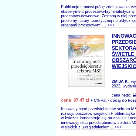
Publikacja stanowi próbę zdefiniowania czy
eksperyment procesowo-kryminalistyczny o
procesowo-dowodową. Zostaną w niej prz
problemy natury teoretycznej i praktycznej
organami procesowymi,...
>>>
INNOWA
PRZEDSI
SEKTORA
ŚWIETLE
OBSZAR
WIEJSKI
ŻMIJA K.
, w
2022, wydanie
cena netto:
1
cena 97,47 zł
+ 5% vat -
dodaj do kos
Innowacyjność przedsiębiorstw sektora M
rozwoju obszarów wiejskich Problematyka
w książce koncentruje się na analizie i oc
innowacyjności przedsiębiorstw sektora 
wiejskich z uwzględnieniem...
>>>