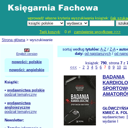
wprowadź własne kryteria wyszukiwania książek: (
jak szuka
Twój koszyk
: 0 zł
zamówienie wysyłkowe >>>
Strona główna
> wyszukiwanie
sortuj według
tytułów:
A-Z
/
Z-A
•
auto
daty:
od najstarszych
/
od najn
English version
nowości: polskie
książek:
790
, strona
7
z
<<<
-
2
3
4
5
6
7
8
9
10
11
nowości: angielskie
BADANIA
Książki:
KARDIOLO
SPORTOW
•
wydawnictwa polskie
AMATORÓ
podział tematyczny
•
wydawnictwa
anglojęzyczne
GŁÓWCZYŃSK
podział tematyczny
KMIEĆ A. FOL
wydawnictwo:
Newsletter:
wydanie I