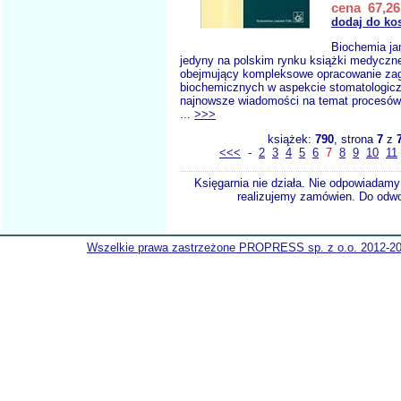
cena 67,26
dodaj do ko
Biochemia ja
jedyny na polskim rynku książki medyczne
obejmujący kompleksowe opracowanie za
biochemicznych w aspekcie stomatologic
najnowsze wiadomości na temat procesów
...
>>>
książek:
790
, strona
7
z
<<<
-
2
3
4
5
6
7
8
9
10
11
Księgarnia nie działa. Nie odpowiadamy 
realizujemy zamówien. Do odwol
Wszelkie prawa zastrzeżone PROPRESS sp. z o.o. 2012-2