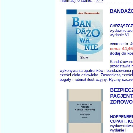
informacji o stanie...
>>>
BANDAŻ
CHRZĄSZCZ
wydawnictwo
wydanie VI
cena netto:
4
cena 44,46
dodaj do ko
Bandażowani
przedstawia r
wykonywania opatrunków i bandażowania 
części ciała człowieka. Zasadniczą częścią
bogaty materiał ilustracyjny. Ryciny szcz
BEZPIE
PACJENT
ZDROWO
NOPPENBER
CUPAK I. K
wydawnictwo
wydanie I