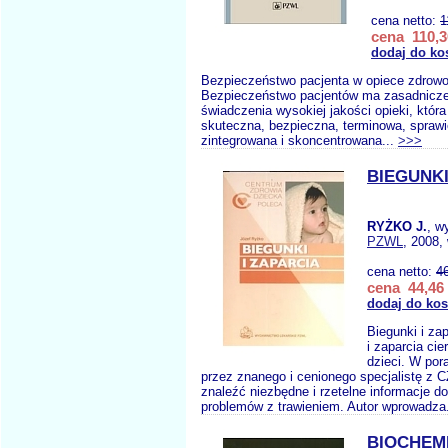
cena netto:
1
cena 110,3
dodaj do ko
Bezpieczeństwo pacjenta w opiece zdrowo
Bezpieczeństwo pacjentów ma zasadnicze
świadczenia wysokiej jakości opieki, któr
skuteczna, bezpieczna, terminowa, sprawi
zintegrowana i skoncentrowana...
>>>
BIEGUNKI
RYŻKO J.
, w
PZWL
, 2008,
cena netto:
4
cena 44,46 
dodaj do ko
Biegunki i za
i zaparcia cie
dzieci. W po
przez znanego i cenionego specjalistę z
znaleźć niezbędne i rzetelne informacje d
problemów z trawieniem. Autor wprowadza
BIOCHEM