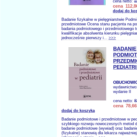
cena netto:
1
cena 112,86
dodaj do ko
Badanie fizykalne w pielęgniarstwie Podmi
przedmiotowe Ocena stanu pacjenta na p
badania podmiotowego i przedmiotowego 
kwalifikacje absolwenta kierunku pielęgnia
jednocześnie pierwszy i...
>>>
BADANIE
PODMIOT
PRZEDM
PEDIATRI
OBUCHOWIC
wydawnictwo
wydanie II
cena netto:
8
cena 78,66
dodaj do koszyka
Badanie podmiotowe i przedmiotowe w ped
szybkiego rozwoju nowoczesnych metod 
badanie podmiotowe (wywiad) oraz badani
(fizykalne) stanowią dla lekarza najważnie