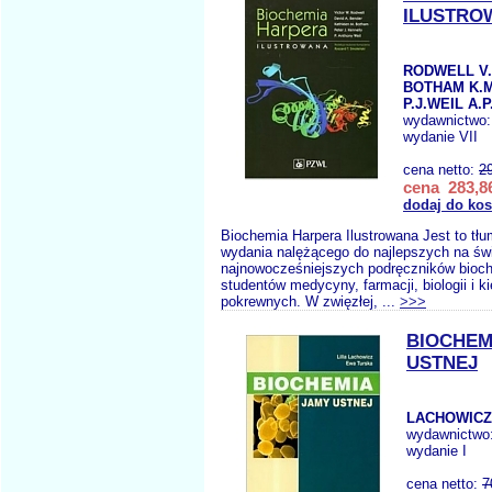
ILUSTRO
RODWELL V.
BOTHAM K.M
P.J.WEIL A.P
wydawnictwo
wydanie VII
cena netto:
2
cena 283,86
dodaj do ko
Biochemia Harpera Ilustrowana Jest to tł
wydania nalężącego do najlepszych na świ
najnowocześniejszych podręczników bioch
studentów medycyny, farmacji, biologii i k
pokrewnych. W zwięzłej, ...
>>>
BIOCHEM
USTNEJ
LACHOWICZ 
wydawnictwo
wydanie I
cena netto:
7