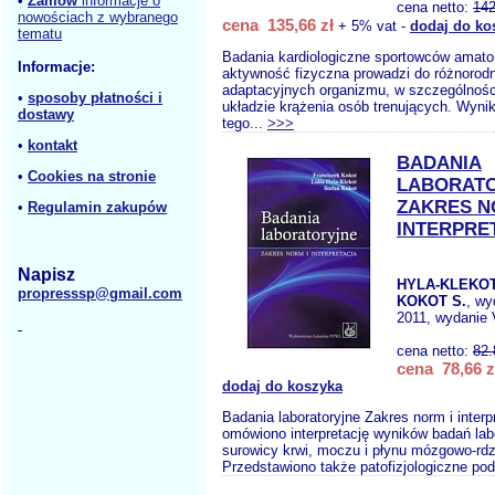
•
Zamów
informacje o
cena netto:
142
nowościach z wybranego
cena 135,66 zł
+ 5% vat -
dodaj do ko
tematu
Badania kardiologiczne sportowców amato
Informacje:
aktywność fizyczna prowadzi do różnorod
adaptacyjnych organizmu, w szczególnośc
•
sposoby płatności i
układzie krążenia osób trenujących. Wyni
dostawy
tego...
>>>
•
kontakt
BADANIA
•
Cookies na stronie
LABORAT
ZAKRES N
•
Regulamin zakupów
INTERPRE
Napisz
HYLA-KLEKOT
propresssp@gmail.com
KOKOT S.
, w
2011, wydanie 
cena netto:
82.
cena 78,66 z
dodaj do koszyka
Badania laboratoryjne Zakres norm i inter
omówiono interpretację wyników badań lab
surowicy krwi, moczu i płynu mózgowo-rd
Przedstawiono także patofizjologiczne po