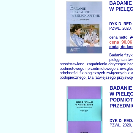
BADANIE
W PIELĘ
DYK D. RED.
PZWL
, 2020,
cena netto:
9
cena 90,06 
dodaj do ko
Badanie fizyk
pielęgniarstw
przedstawiono zagadnienia dotyczące ba
podmiotowego i przedmiotowego z uwzglę
odrębności fizjologicznych związanych z 
podopiecznego. Dla łatwiejszego przyswoj
BADANIE
W PIELĘ
PODMIOT
PRZEDM
DYK D. RED.
PZWL
, 2020,