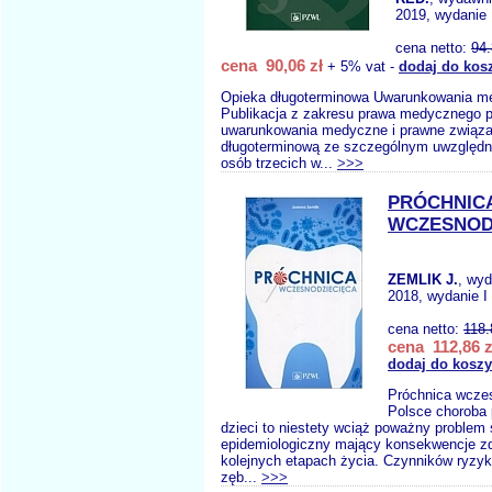
2019, wydanie 
cena netto:
94
cena 90,06 zł
+ 5% vat -
dodaj do kos
Opieka długoterminowa Uwarunkowania m
Publikacja z zakresu prawa medycznego p
uwarunkowania medyczne i prawne związa
długoterminową ze szczególnym uwzględn
osób trzecich w...
>>>
PRÓCHNIC
WCZESNOD
ZEMLIK J.
, wy
2018, wydanie I
cena netto:
118.
cena 112,86 z
dodaj do kosz
Próchnica wcze
Polsce choroba 
dzieci to niestety wciąż poważny problem 
epidemiologiczny mający konsekwencje z
kolejnych etapach życia. Czynników ryzyk
zęb...
>>>