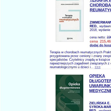
TERAPIA 
CHOROBA
REUMATY
ZIMMERMANN
RED.
, wydawn
2018, wydanie 
cena netto:
22
cena 215,46
dodaj do kos
Terapia w chorobach reumatycznych Prakt
przygotowana przez ceniony i znany zespó
specjalistów. Czytelnicy znajdą w książce
najważniejszych zagadnień związanych z
reumatologicznymi u dzieci i...
>>>
OPIEKA
DŁUGOTE
UWARUNK
MEDYCZNE
ZIELIŃSKA E.
SYROKA-MAR
RED.
, wydawn