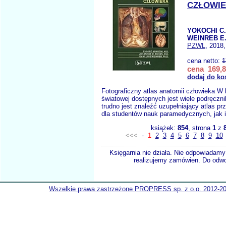
CZŁOWI
YOKOCHI C.
WEINREB E.
PZWL
, 2018,
cena netto:
1
cena 169,8
dodaj do ko
Fotograficzny atlas anatomii człowieka W l
światowej dostępnych jest wiele podręczni
trudno jest znaleźć uzupełniający atlas p
dla studentów nauk paramedycznych, jak i
książek:
854
, strona
1
z
<<<
-
1
2
3
4
5
6
7
8
9
10
Księgarnia nie działa. Nie odpowiadamy 
realizujemy zamówien. Do odwol
Wszelkie prawa zastrzeżone PROPRESS sp. z o.o. 2012-2