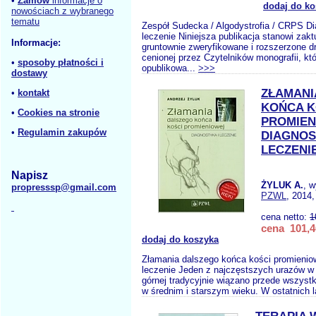
•
Zamów
informacje o
dodaj do ko
nowościach z wybranego
tematu
Zespół Sudecka / Algodystrofia / CRPS Di
leczenie Niniejsza publikacja stanowi zak
Informacje:
gruntownie zweryfikowane i rozszerzone d
cenionej przez Czytelników monografii, któ
•
sposoby płatności i
opublikowa...
>>>
dostawy
ZŁAMANI
•
kontakt
KOŃCA K
•
Cookies na stronie
PROMIEN
•
Regulamin zakupów
DIAGNOS
LECZENI
Napisz
ŻYLUK A.
, 
propresssp@gmail.com
PZWL
, 2014,
cena netto:
1
cena 101,4
dodaj do koszyka
Złamania dalszego końca kości promieniow
leczenie Jeden z najczęstszych urazów w
górnej tradycyjnie wiązano przede wszystk
w średnim i starszym wieku. W ostatnich l