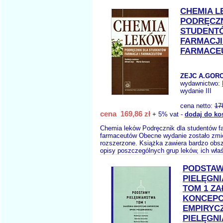
CHEMIA 
PODRĘCZN
STUDENT
FARMACJI 
FARMACE
ZEJC A.GORC
wydawnictwo:
wydanie III
cena netto:
17
cena 169,86 zł
+ 5% vat -
dodaj do ko
Chemia leków Podręcznik dla studentów fa
farmaceutów Obecne wydanie zostało zmie
rozszerzone. Książka zawiera bardzo obsz
opisy poszczególnych grup leków, ich wła
PODSTA
PIELĘGN
TOM 1 ZA
KONCEPC
EMPIRYCZ
PIELĘGNI