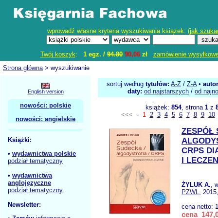
wprowadź własne kryteria wyszukiwania książek: (
jak szuka
Twój koszyk
:
1 egz. /
94.80
90,06
zł
zamówienie wysyłkow
Strona główna
> wyszukiwanie
sortuj według
tytułów:
A-Z
/
Z-A
•
auto
daty:
od najstarszych
/
od najn
English version
nowości: polskie
książek:
854
, strona
1
z
<<<
-
1
2
3
4
5
6
7
8
9
10
nowości: angielskie
ZESPÓŁ
Książki:
ALGODY
CRPS D
•
wydawnictwa polskie
I LECZEN
podział tematyczny
•
wydawnictwa
anglojęzyczne
ŻYLUK A.
, 
podział tematyczny
PZWL
, 2015
Newsletter:
cena netto:
cena 147,0