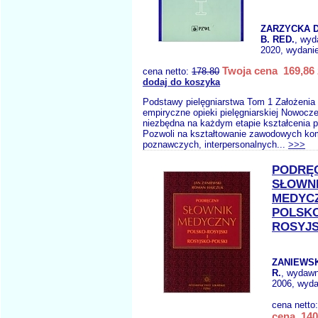
ZARZYCKA 
B. RED.
, wyd
2020, wydanie
Twoja cena 169,86 
cena netto:
178.80
dodaj do koszyka
Podstawy pielęgniarstwa Tom 1 Założenia
empiryczne opieki pielęgniarskiej Nowocze
niezbędna na każdym etapie kształcenia pi
Pozwoli na kształtowanie zawodowych ko
poznawczych, interpersonalnych...
>>>
PODRĘ
SŁOWN
MEDYC
POLSKO
ROSYJS
ZANIEWSK
R.
, wydaw
2006, wyda
cena netto
cena 140,