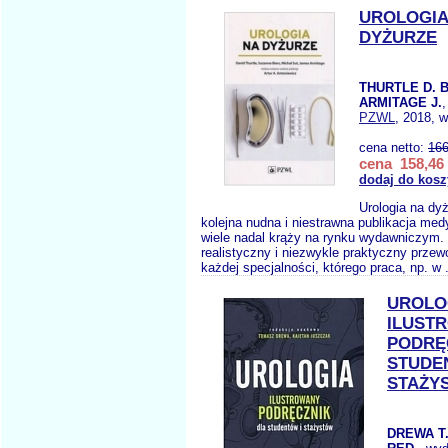
UROLOGIA
DYŻURZE
THURTLE D. B
ARMITAGE J.
PZWL
, 2018, w
cena netto:
166
cena 158,46 
dodaj do kosz
Urologia na dyż
kolejna nudna i niestrawna publikacja med
wiele nadal krąży na rynku wydawniczym.
realistyczny i niezwykle praktyczny przew
każdej specjalności, którego praca, np. w 
UROLO
ILUST
PODRĘ
STUDE
STAŻY
DREWA T.