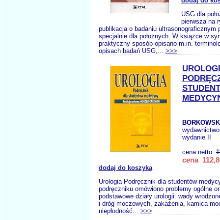
dodaj do ko
USG dla poło
pierwsza na 
publikacja o badaniu ultrasonograficznym
specjalnie dla położnych. W książce w syn
praktyczny sposób opisano m.in. terminol
opisach badań USG,...
>>>
UROLOG
PODRĘCZ
STUDEN
MEDYCY
BORKOWSKI
wydawnictwo
wydanie II
cena netto:
1
cena 112,8
dodaj do koszyka
Urologia Podręcznik dla studentów medy
podręczniku omówiono problemy ogólne or
podstawowe działy urologii: wady wrodzon
i dróg moczowych, zakażenia, kamica mo
niepłodność...
>>>