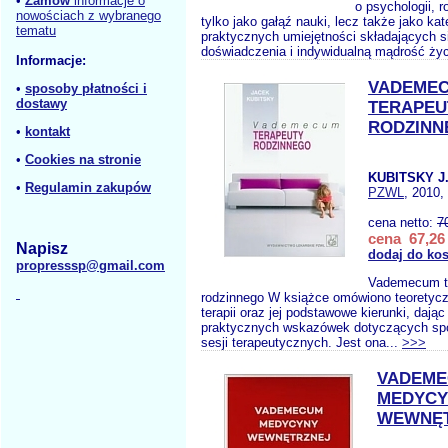
•
Zamów
informacje o
o psychologii, r
nowościach z wybranego
tylko jako gałąź nauki, lecz także jako kat
tematu
praktycznych umiejętności składających s
doświadczenia i indywidualną mądrość ży
Informacje:
VADEME
•
sposoby płatności i
dostawy
TERAPEU
RODZINN
•
kontakt
•
Cookies na stronie
KUBITSKY J
•
Regulamin zakupów
PZWL
, 2010,
cena netto:
7
cena 67,26 
Napisz
dodaj do ko
propresssp@gmail.com
Vademecum t
rodzinnego W książce omówiono teoretyc
terapii oraz jej podstawowe kierunki, dając
praktycznych wskazówek dotyczących spo
sesji terapeutycznych. Jest ona...
>>>
VADEM
MEDYCY
WEWNĘT