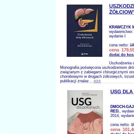
USZKODZ
ŻÓŁCIOW
KRAWCZYK M
wydawnictwo
wydanie I
cena netto:
18
cena 179,55
dodaj do kos
Uszkodzenia d
Monografia poświęcona uszkodzeniom dró
związanym z zabiegami chirurgicznymi or
chorobowymi w drogach żółciowych, trzust
publikacji znalaz...
>>>
USG DLA
DMOCH-GAJ
RED.
, wydaw
2014, wydanie
cena netto:
1
cena 101,4