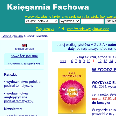
wprowadź własne kryteria wyszukiwania książek: (
jak szuka
Twój koszyk
: 0 zł
zamówienie wysyłkowe >>>
Strona główna
> wyszukiwanie
sortuj według
tytułów:
A-Z
/
Z-A
•
auto
daty:
od najstarszych
/
od najn
English version
nowości: polskie
książek:
854
, strona
11
z
<<<
-
6
7
8
9
10
11
12
13
14
nowości: angielskie
W ZGODZIE
Książki:
•
wydawnictwa polskie
WOYDYŁŁO E.
podział tematyczny
WL
, 2024, wyda
•
wydawnictwa
cena netto:
39.
anglojęzyczne
cena 37,91 zł
podział tematyczny
do koszyka
Newsletter:
W zgodzie ze s
prowadzi z czy