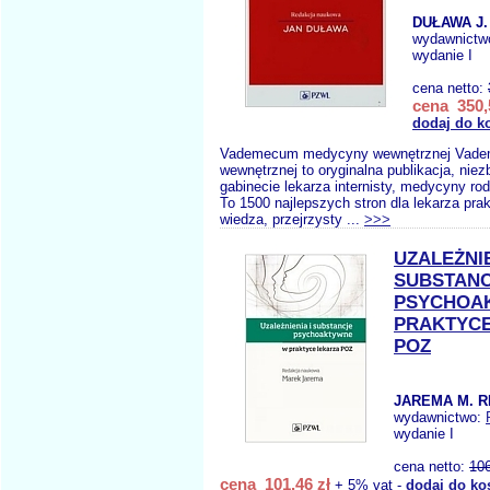
DUŁAWA J.
wydawnictw
wydanie I
cena netto:
cena 350,
dodaj do k
Vademecum medycyny wewnętrznej Vad
wewnętrznej to oryginalna publikacja, ni
gabinecie lekarza internisty, medycyny rodz
To 1500 najlepszych stron dla lekarza pra
wiedza, przejrzysty ...
>>>
UZALEŻNIE
SUBSTAN
PSYCHOA
PRAKTYCE
POZ
JAREMA M. R
wydawnictwo:
wydanie I
cena netto:
10
cena 101,46 zł
+ 5% vat -
dodaj do ko