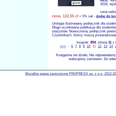
RED.
, wy
2018, wyda
cena nett
cena 122,55 zł
+ 5% vat -
dodaj do ko
Urologia Ilustrowany podręcznik dla stude
Długo oczekiwana publikacja dla student
stażystów. Nowoczesny podręcznik powsta
Czytelnikach, którzy muszą przeanalizowa
książek:
854
, strona
11
z
<<<
-
6
7
8
9
10
11
12
13
14
Księgarnia nie działa. Nie odpowiadamy 
realizujemy zamówien. Do odwol
Wszelkie prawa zastrzeżone PROPRESS sp. z o.o. 2012-2