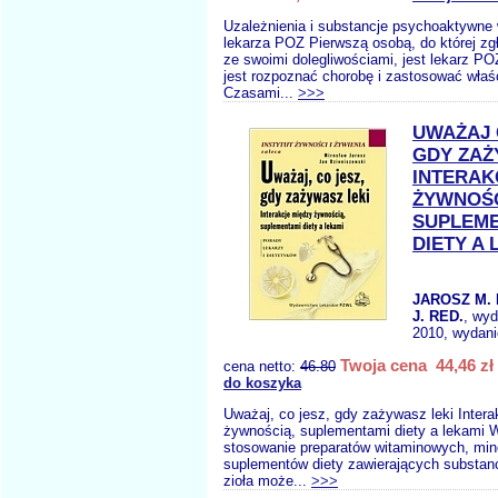
Uzależnienia i substancje psychoaktywne
lekarza POZ Pierwszą osobą, do której zgł
ze swoimi dolegliwościami, jest lekarz P
jest rozpoznać chorobę i zastosować właś
Czasami...
>>>
UWAŻAJ 
GDY ZAŻ
INTERAK
ŻYWNOŚ
SUPLEME
DIETY A 
JAROSZ M.
J. RED.
, wy
2010, wydani
Twoja cena 44,46 zł
cena netto:
46.80
do koszyka
Uważaj, co jesz, gdy zażywasz leki Inter
żywnością, suplementami diety a lekami W
stosowanie preparatów witaminowych, mine
suplementów diety zawierających substancj
zioła może...
>>>