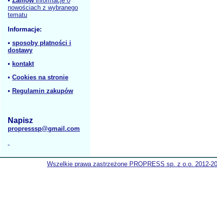
•
Zamów
informacje o
nowościach z wybranego
tematu
Informacje:
•
sposoby płatności i
dostawy
•
kontakt
•
Cookies na stronie
•
Regulamin zakupów
Napisz
propresssp@gmail.com
Wszelkie prawa zastrzeżone PROPRESS sp. z o.o. 2012-2