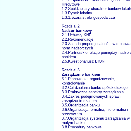
Kredytowe
1.2.Spółdzielczy charakter banków lokal
1.3.Rynek lokalny
1.3.1.Szara strefa gospodarcza
Rozdział 2
Nadzór bankowy
2.1.Uchwały KNF
2.2.Rekomendacje
2.3.Zasada proporcjonalności w stosowa
norm nadzorczych
2.4.Partnerskie relacje pomiędzy nadzor
bankiem
2.5.Kwestionariusz BION
Rozdział 3
Zarządzanie bankiem
3.1.Planowanie, organizowanie,
kontrolowanie
3.2.Cel działania banku spółdzielczego
3.3.Praktyczne aspekty zarządzania
3.4.Zakres podejmowanych spraw i
zarządzanie czasem
3.5.Organizacja banku
3.6.Organizacja formalna, nieformalna i
rzeczywista
3.7.Organizacja systemu zarządzania w
małym banku
3.8.Procedury bankowe