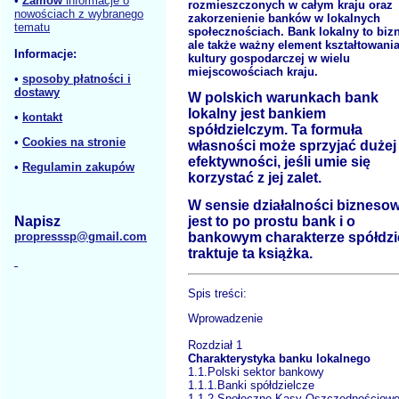
•
Zamów
informacje o
rozmieszczonych w całym kraju oraz
nowościach z wybranego
zakorzenienie banków w lokalnych
tematu
społecznościach. Bank lokalny to biz
ale także ważny element kształtowani
Informacje:
kultury gospodarczej w wielu
miejscowościach kraju.
•
sposoby płatności i
dostawy
W polskich warunkach bank
lokalny jest bankiem
•
kontakt
spółdzielczym. Ta formuła
•
Cookies na stronie
własności może sprzyjać dużej
efektywności, jeśli umie się
•
Regulamin zakupów
korzystać z jej zalet.
W sensie działalności biznesow
Napisz
jest to po prostu bank i o
propresssp@gmail.com
bankowym charakterze spółdzi
traktuje ta książka.
Spis treści:
Wprowadzenie
Rozdział 1
Charakterystyka banku lokalnego
1.1.Polski sektor bankowy
1.1.1.Banki spółdzielcze
1.1.2.Społeczne Kasy Oszczędnościowo