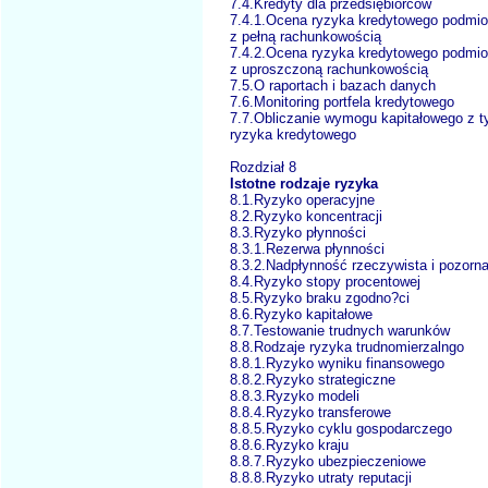
7.4.Kredyty dla przedsiębiorców
7.4.1.Ocena ryzyka kredytowego podmi
z pełną rachunkowością
7.4.2.Ocena ryzyka kredytowego podmi
z uproszczoną rachunkowością
7.5.O raportach i bazach danych
7.6.Monitoring portfela kredytowego
7.7.Obliczanie wymogu kapitałowego z ty
ryzyka kredytowego
Rozdział 8
Istotne rodzaje ryzyka
8.1.Ryzyko operacyjne
8.2.Ryzyko koncentracji
8.3.Ryzyko płynności
8.3.1.Rezerwa płynności
8.3.2.Nadpłynność rzeczywista i pozorn
8.4.Ryzyko stopy procentowej
8.5.Ryzyko braku zgodno?ci
8.6.Ryzyko kapitałowe
8.7.Testowanie trudnych warunków
8.8.Rodzaje ryzyka trudnomierzalngo
8.8.1.Ryzyko wyniku finansowego
8.8.2.Ryzyko strategiczne
8.8.3.Ryzyko modeli
8.8.4.Ryzyko transferowe
8.8.5.Ryzyko cyklu gospodarczego
8.8.6.Ryzyko kraju
8.8.7.Ryzyko ubezpieczeniowe
8.8.8.Ryzyko utraty reputacji