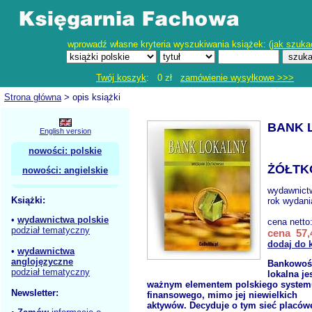
wprowadź własne kryteria wyszukiwania książek: (
jak szuka
Twój koszyk
: 0 zł
zamówienie wysyłkowe >>>
Strona główna
> opis książki
BANK 
English version
nowości: polskie
ŻÓŁTK
nowości: angielskie
wydawnict
Książki:
rok wydani
•
wydawnictwa polskie
cena netto
podział tematyczny
cena 57,
dodaj do 
•
wydawnictwa
anglojęzyczne
Bankowoś
podział tematyczny
lokalna je
ważnym elementem polskiego system
Newsletter:
finansowego, mimo jej niewielkich
aktywów. Decyduje o tym sieć placów