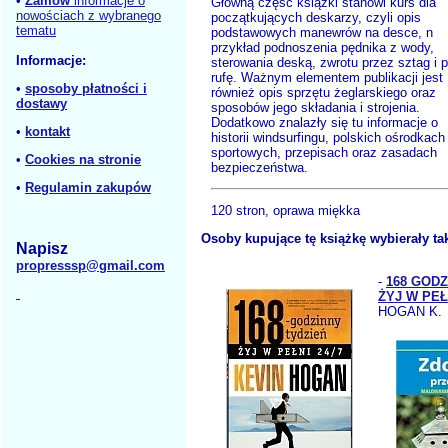
•
Zamów
informacje o
Główną część książki stanowi kurs dla
nowościach z wybranego
początkujących deskarzy, czyli opis
tematu
podstawowych manewrów na desce, n
przykład podnoszenia pędnika z wody,
Informacje:
sterowania deską, zwrotu przez sztag i 
rufę. Ważnym elementem publikacji jest
•
sposoby płatności i
również opis sprzętu żeglarskiego oraz
dostawy
sposobów jego składania i strojenia.
Dodatkowo znalazły się tu informacje o
•
kontakt
historii windsurfingu, polskich ośrodkach
sportowych, przepisach oraz zasadach
•
Cookies na stronie
bezpieczeństwa.
•
Regulamin zakupów
120 stron, oprawa miękka
Osoby kupujące tę książkę wybierały ta
Napisz
propresssp@gmail.com
-
168 GODZ
ŻYJ W PEŁN
HOGAN K.