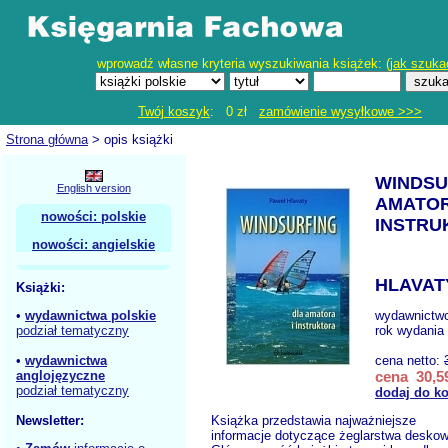
wprowadź własne kryteria wyszukiwania książek: (
jak szuka
Twój koszyk
: 0 zł
zamówienie wysyłkowe >>>
Strona główna
> opis książki
WINDSU
English version
AMATOR
nowości: polskie
INSTRU
nowości: angielskie
HLAVATY
Książki:
•
wydawnictwa polskie
wydawnictw
podział tematyczny
rok wydania 
•
wydawnictwa
cena netto:
anglojęzyczne
cena 30,59
podział tematyczny
dodaj do k
Newsletter:
Książka przedstawia najważniejsze
informacje dotyczące żeglarstwa desko