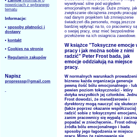
•
Zamów
informacje o
wywoływać silne pod względem
nowościach z wybranego
emocjonalnym reakcje. Duże zmiany, ja
tematu
zwiększanie obciążenia zespołu pracują
nad danym projektem lub zmniejszenie
Informacje:
świadczeń dla personelu, mogą jeszcze
bardziej wpłynąć na to, co pracownicy s
•
sposoby płatności i
o swojej pracy, oraz mieć bezpośrednie
dostawy
przełożenie na ich osiagnicia zawodowe.
•
kontakt
W książce "Toksyczne emocje 
•
Cookies na stronie
pracy i jak można sobie z nimi
radzić" Peter Frost bada, jak
•
Regulamin zakupów
emocje oddziałują na miejsce
pracy.
Napisz
W normalnych warunkach prowadzeni
biznesu każda organizacja generuje
propresssp@gmail.com
pewną ilość bólu emocjonalnego - lu
pewien poziom toksyczności - który
dotyka wszystkich jej członków. Jedn
Frost dowodzi, że menedżerowie i
dyrektorzy mogą nauczyć się skutecz
(także poprzez okazanie współczucia)
radzić sobie z toksycznymi emocjami
zanim pracownicy się wypalą i zaczna
popadać w zniechęcenie.. Frost odnaj
źródła bólu emocjonalnego i bada
sposoby jego łagodzenia w miejscu
pracy. Mimo że zajmowanie się