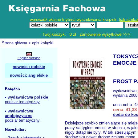
wprowadź własne kryteria wyszukiwania książek: (
jak szuka
Twój koszyk
: 0 zł
zamówienie wysyłkowe >>>
Strona główna
> opis książki
TOKSYC
English version
EMOCJE
nowości: polskie
nowości: angielskie
FROST P.
Książki:
wydawnictwo
wydania 2008,
•
wydawnictwa polskie
podział tematyczny
cena netto:
4
cena 41,33 
•
wydawnictwa
dodaj do ko
anglojęzyczne
podział tematyczny
Dzisiejsze szybko zmieniające się miejs
pracy są tyglem emocji w stopniu, w jak
Newsletter:
nigdy dotąd nie były. W tak stresującym
środowisku nawet drobne zmiany mogą