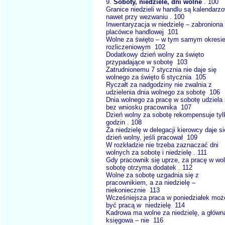
9.
Soboty, niedziele, dni wolne
. 100
Granice niedzieli w handlu są kalendarz
nawet przy wezwaniu . 100
Inwentaryzacja w niedzielę – zabroniona
placówce handlowej 101
Wolne za święto – w tym samym okresi
rozliczeniowym 102
Dodatkowy dzień wolny za święto
przypadające w sobotę 103
Zatrudnionemu 7 stycznia nie daje się
wolnego za święto 6 stycznia 105
Ryczałt za nadgodziny nie zwalnia z
udzielenia dnia wolnego za sobotę 106
Dnia wolnego za pracę w sobotę udziela 
bez wniosku pracownika 107
Dzień wolny za sobotę rekompensuje tyl
godzin . 108
Za niedzielę w delegacji kierowcy daje si
dzień wolny, jeśli pracował 109
W rozkładzie nie trzeba zaznaczać dni
wolnych za sobotę i niedzielę . 111
Gdy pracownik się uprze, za pracę w wo
sobotę otrzyma dodatek . 112
Wolne za sobotę uzgadnia się z
pracownikiem, a za niedzielę –
niekoniecznie 113
Wcześniejsza praca w poniedziałek moż
być pracą w niedzielę 114
Kadrowa ma wolne za niedzielę, a główn
księgowa – nie 116