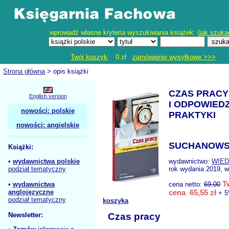
wprowadź własne kryteria wyszukiwania książek: (
jak szuka
Twój koszyk
: 0 zł
zamówienie wysyłkowe >>>
Strona główna
> opis książki
CZAS PRACY 
English version
I ODPOWIEDZ
nowości: polskie
PRAKTYKI
nowości: angielskie
SUCHANOWSK
Książki:
•
wydawnictwa polskie
wydawnictwo:
WIED
podział tematyczny
rok wydania 2019, w
T
•
wydawnictwa
cena netto:
69.00
anglojęzyczne
cena 65,55 zł
+ 5
podział tematyczny
koszyka
Newsletter:
Czas pracy