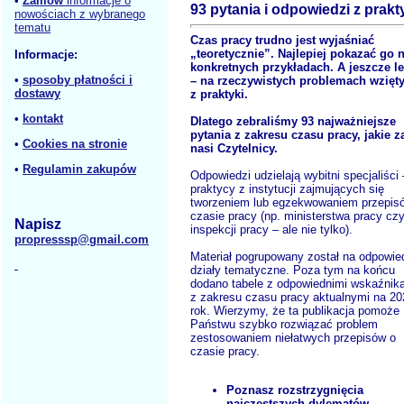
•
Zamów
informacje o
93 pytania i odpowiedzi z prakt
nowościach z wybranego
tematu
Czas pracy trudno jest wyjaśniać
„teoretycznie”. Najlepiej pokazać go 
Informacje:
konkretnych przykładach. A jeszcze le
•
sposoby płatności i
– na rzeczywistych problemach wzięt
dostawy
z praktyki.
•
kontakt
Dlatego zebraliśmy 93 najważniejsze
pytania z zakresu czasu pracy, jakie z
•
Cookies na stronie
nasi Czytelnicy.
•
Regulamin zakupów
Odpowiedzi udzielają wybitni specjaliści 
praktycy z instytucji zajmujących się
tworzeniem lub egzekwowaniem przepis
czasie pracy (np. ministerstwa pracy cz
Napisz
inspekcji pracy – ale nie tylko).
propresssp@gmail.com
Materiał pogrupowany został na odpowie
działy tematyczne. Poza tym na końcu
dodano tabele z odpowiednimi wskaźnik
z zakresu czasu pracy aktualnymi na 20
rok. Wierzymy, że ta publikacja pomoże
Państwu szybko rozwiązać problem
zestosowaniem niełatwych przepisów o
czasie pracy.
Poznasz rozstrzygnięcia
najczęstszych dylematów