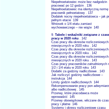
Niepełnoetatowiec może bez nadgodzin
pracować po 12 godzin . 136
Niepełnoetatowiec ma identyczną normę 
pracownik pełnoetatowy . 137
Dodatek nocny niepełnoetatowca – jak p
pełnym etacie 139
Wniosek o 1/4 etatu zamiast
wychowawczego – nie wiąże 140
9.
Tabele i wskaźniki związane z cza
pracy w 2020 roku
. 142
Czas pracy dla okresów rozliczeniowych
miesięcznych w 2020 roku . 142
Czas pracy dla okresów rozliczeniowych
miesięcznych w 2020 roku . 142
Czas pracy dla okresów rozliczeniowych
miesięcznych w 2020 roku . 143
Czas pracy pracowników zatrudnionych 
1/2 i 1/4 etatu w 2020 roku 143
Dodatki za godziny nadliczbowe . 143
Jak rozliczyć godziny nadliczbowe –
instrukcja 144
Limity godzin nadliczbowych 144
Rekompensowanie pracy pon adwymiaro
albo nadliczbowej . 145
Przerwy, które pracodawca może
wprowadzić 145
Przerwy obowiązkowe, wliczane do czas
pracy i płatne 146
Systemy i okresy rozliczeniowe czasu