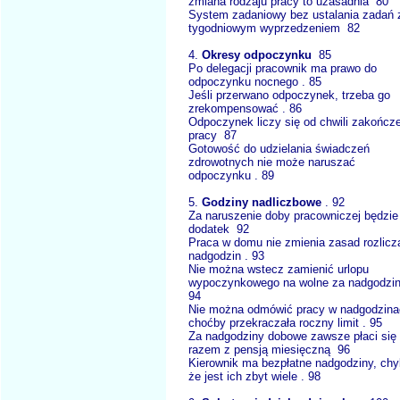
zmiana rodzaju pracy to uzasadnia 80
System zadaniowy bez ustalania zadań 
tygodniowym wyprzedzeniem 82
4.
Okresy odpoczynku
85
Po delegacji pracownik ma prawo do
odpoczynku nocnego . 85
Jeśli przerwano odpoczynek, trzeba go
zrekompensować . 86
Odpoczynek liczy się od chwili zakończ
pracy 87
Gotowość do udzielania świadczeń
zdrowotnych nie może naruszać
odpoczynku . 89
5.
Godziny nadliczbowe
. 92
Za naruszenie doby pracowniczej będzie
dodatek 92
Praca w domu nie zmienia zasad rozlicz
nadgodzin . 93
Nie można wstecz zamienić urlopu
wypoczynkowego na wolne za nadgodzi
94
Nie można odmówić pracy w nadgodzina
choćby przekraczała roczny limit . 95
Za nadgodziny dobowe zawsze płaci się
razem z pensją miesięczną 96
Kierownik ma bezpłatne nadgodziny, ch
że jest ich zbyt wiele . 98