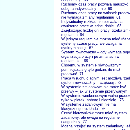
Ruchomy czas pracy pozwala naruszyć
dobę, a indywidualny – nie 60
Ruchomy czas pracy na wniosek pracow
nie wymaga zmiany regulaminu 61
Indywidualny rozkład nie pozwala na
dwukrotną pracę w jednej dobie . 63
Zwiększając liczbę dni pracy, trzeba zmi
regulamin 64
W jednym regulaminie można mieć różn
systemy czasu pracy, ale uwaga na
dyskryminację . 67
System równoważny – gdy wymaga tego
organizacja pracy i po zmianach w
regulaminie . 68
Choremu w systemie równoważnym
pomniejsza się tyle godzin, ile miał
pracować 71
Praca w ruchu ciągłym jest możliwa rzad
system równoważny – częściej . 72
W systemie zmianowym nie może być
przerwy – jak w systemie przerywanym
W systemie weekendowym wolno praco
tylko w piątek, sobotę i niedzielę . 75
W systemie zadaniowym nie ma
klasycznego rozkładu . 76
Część kierowników może mieć system
zadaniowy, ale uwaga na regularne
nadgodziny 77
Można przejść na system zadaniowy, jeś