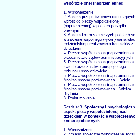
współdzielonej (naprzemiennej)
1. Wprowadzenie
2. Analiza przepisów prawa odnoszących
wprost do pieczy współdzielonej
(naprzemiennej) w polskim porządku
prawnym
3. Analiza linii orzeczniczych polskich 
w zakresie wspólnego wykonywania wła
rodzicielskiej i realizowania kontaktów z
dzieckiem
4. Piecza współdzielona (naprzemienna)
orzecznictwie sądów administracyjnych
5. Piecza współdzielona (naprzemienna)
świetle orzecznictwie europejskiego
trybunału praw człowieka
6. Piecza współdzielona (naprzemienna).
Analiza prawno-porównawcza – Belgia
7. Piecza współdzielona (naprzemienna).
Analiza prawno-porównawcza – Wielka
Brytania
8. Podsumowanie
Rozdział 3.
Społeczny i psychologicz
aspekt pieczy współdzielonej nad
dzieckiem w kontekście współczesny
zmian społecznych
1. Wprowadzenie
2. Zmiany społeczne współczesnej rodz