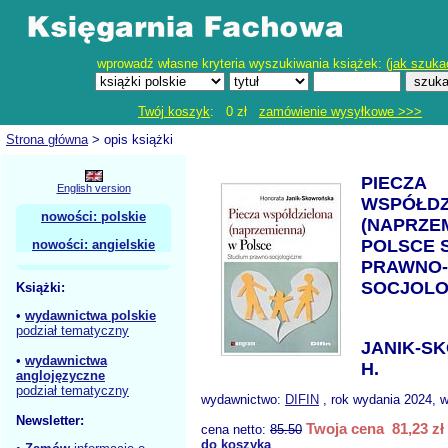
wprowadź własne kryteria wyszukiwania książek: (
jak szuka
Twój koszyk
: 0 zł
zamówienie wysyłkowe >>>
Strona główna
> opis książki
PIECZA
English version
WSPÓŁDZ
nowości: polskie
(NAPRZE
POLSCE 
nowości: angielskie
PRAWNO-
SOCJOLO
Książki:
•
wydawnictwa polskie
podział tematyczny
JANIK-S
•
wydawnictwa
H.
anglojęzyczne
podział tematyczny
wydawnictwo:
DIFIN
, rok wydania 2024, w
Newsletter:
Twoja cena 81,23 zł
cena netto:
85.50
do koszyka