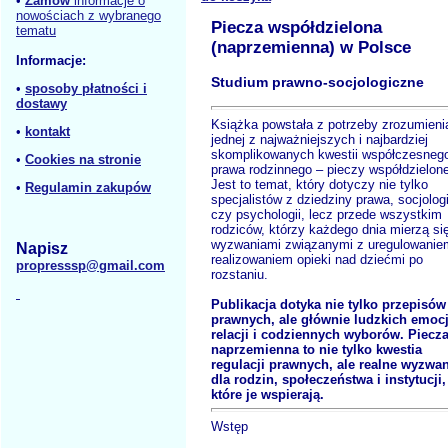
•
Zamów
informacje o
nowościach z wybranego
Piecza współdzielona
tematu
(naprzemienna) w Polsce
Informacje:
Studium prawno-socjologiczne
•
sposoby płatności i
dostawy
Książka powstała z potrzeby zrozumieni
•
kontakt
jednej z najważniejszych i najbardziej
skomplikowanych kwestii współczesneg
•
Cookies na stronie
prawa rodzinnego – pieczy współdzielone
Jest to temat, który dotyczy nie tylko
•
Regulamin zakupów
specjalistów z dziedziny prawa, socjologi
czy psychologii, lecz przede wszystkim
rodziców, którzy każdego dnia mierzą si
wyzwaniami związanymi z uregulowanie
Napisz
realizowaniem opieki nad dziećmi po
propresssp@gmail.com
rozstaniu.
Publikacja dotyka nie tylko przepisów
prawnych, ale głównie ludzkich emocj
relacji i codziennych wyborów. Piecz
naprzemienna to nie tylko kwestia
regulacji prawnych, ale realne wyzwa
dla rodzin, społeczeństwa i instytucji,
które je wspierają.
Wstęp