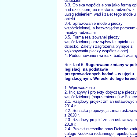
dzieckiem
3.3. Opieka współdzielona jako formą op
nad dzieckiem, po rozstaniu rodziców z
uwzględnieniem wad i zalet tego modelu
opieki
3.4. Sprawowanie modelu pieczy
współdzielonej, a bezwzględne porozumi
między rodzicami
3.5. Forma realizowanej pieczy
współdzielonej oraz wpływ tej opieki na
dziecko. Zalety i zagrożenia płynące z
wykonywania pieczy współdzielonej
4. Podsumowanie i wnioski badań własn
Rozdział 6.
Sugerowane zmiany w pols
legislacji na podstawie
przeprowadzonych badań – w ujęciu
legislacyjnym. Wnioski de lege ferend
1. Wprowadzenie
2. Inicjatywy i projekty dotyczące pieczy
współdzielonej (naprzemiennej) w Polsce
2.1. Rządowy projekt zmian ustawowych
2014 r.
2.2. Senacka propozycja zmian ustawo
z 2020 r.
2.3. Rządowy projekt zmian ustawowych
2019 r.
2.4. Projekt rzecznika praw Dziecka zmi
całego Kodeksu rodzinnego i opiekuńcz