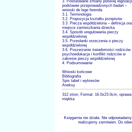
3. Postulowane zmiany polskiej legislacj
podstawie przeprowadzonych badań –
wnioski de lege ferenda
3.1. Terminologia
3.2. Propozycja kształtu przepisów
3.3. Piecza współdzielona – definicja or
miejsce zamieszkania dziecka
3.4. Sposób uregulowania pieczy
współdzielonej
3.5. Przesłanki orzeczenia o pieczy
współdzielonej
3.6. Poszerzanie świadomości rodziców 
psychoedukacja i konflikt rodziców w
zakresie pieczy współdzielonej
4. Podsumowanie
Wnioski końcowe
Bibliografia
Spis tabel i wykresów
Aneksy
312 stron, Format: 16.0x23.0cm, oprawa
miękka
Księgarnia nie działa. Nie odpowiadamy 
realizujemy zamówien. Do odwol