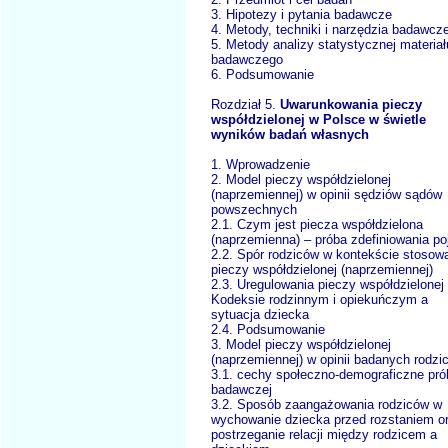
3. Hipotezy i pytania badawcze
4. Metody, techniki i narzędzia badawcz
5. Metody analizy statystycznej materiał
badawczego
6. Podsumowanie
Rozdział 5.
Uwarunkowania pieczy
współdzielonej w Polsce w świetle
wyników badań własnych
1. Wprowadzenie
2. Model pieczy współdzielonej
(naprzemiennej) w opinii sędziów sądów
powszechnych
2.1. Czym jest piecza współdzielona
(naprzemienna) – próba zdefiniowania po
2.2. Spór rodziców w kontekście stosow
pieczy współdzielonej (naprzemiennej)
2.3. Uregulowania pieczy współdzielonej
Kodeksie rodzinnym i opiekuńczym a
sytuacja dziecka
2.4. Podsumowanie
3. Model pieczy współdzielonej
(naprzemiennej) w opinii badanych rodzi
3.1. cechy społeczno-demograficzne pró
badawczej
3.2. Sposób zaangażowania rodziców w
wychowanie dziecka przed rozstaniem o
postrzeganie relacji między rodzicem a