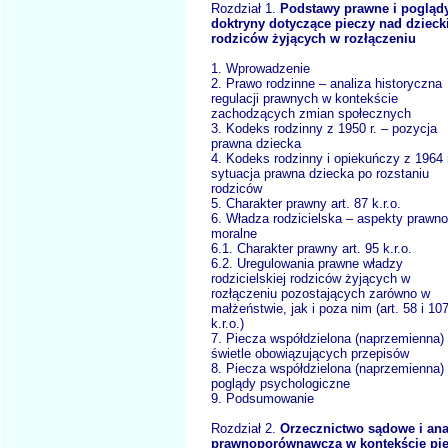
Rozdział 1.
Podstawy prawne i pogląd
doktryny dotyczące pieczy nad dziec
rodziców żyjących w rozłączeniu
1. Wprowadzenie
2. Prawo rodzinne – analiza historyczna
regulacji prawnych w kontekście
zachodzących zmian społecznych
3. Kodeks rodzinny z 1950 r. – pozycja
prawna dziecka
4. Kodeks rodzinny i opiekuńczy z 1964 r
sytuacja prawna dziecka po rozstaniu
rodziców
5. Charakter prawny art. 87 k.r.o.
6. Władza rodzicielska – aspekty prawno
moralne
6.1. Charakter prawny art. 95 k.r.o.
6.2. Uregulowania prawne władzy
rodzicielskiej rodziców żyjących w
rozłączeniu pozostających zarówno w
małżeństwie, jak i poza nim (art. 58 i 10
k.r.o.)
7. Piecza współdzielona (naprzemienna)
świetle obowiązujących przepisów
8. Piecza współdzielona (naprzemienna)
poglądy psychologiczne
9. Podsumowanie
Rozdział 2.
Orzecznictwo sądowe i ana
prawnoporównawcza w kontekście pi