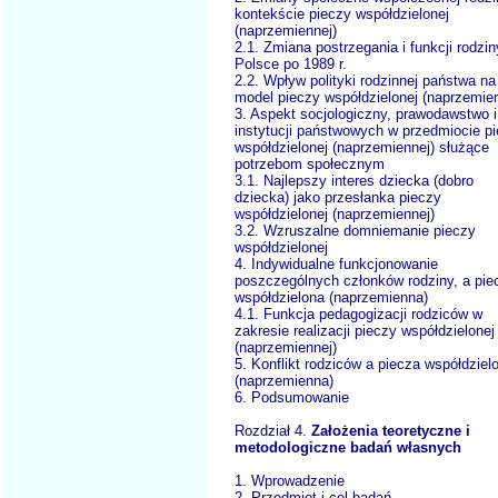
kontekście pieczy współdzielonej
(naprzemiennej)
2.1. Zmiana postrzegania i funkcji rodzi
Polsce po 1989 r.
2.2. Wpływ polityki rodzinnej państwa na
model pieczy współdzielonej (naprzemien
3. Aspekt socjologiczny, prawodawstwo i
instytucji państwowych w przedmiocie p
współdzielonej (naprzemiennej) służące
potrzebom społecznym
3.1. Najlepszy interes dziecka (dobro
dziecka) jako przesłanka pieczy
współdzielonej (naprzemiennej)
3.2. Wzruszalne domniemanie pieczy
współdzielonej
4. Indywidualne funkcjonowanie
poszczególnych członków rodziny, a pie
współdzielona (naprzemienna)
4.1. Funkcja pedagogizacji rodziców w
zakresie realizacji pieczy współdzielonej
(naprzemiennej)
5. Konflikt rodziców a piecza współdziel
(naprzemienna)
6. Podsumowanie
Rozdział 4.
Założenia teoretyczne i
metodologiczne badań własnych
1. Wprowadzenie
2. Przedmiot i cel badań