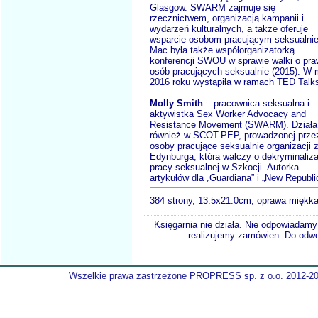
Glasgow. SWARM zajmuje się
rzecznictwem, organizacją kampanii i
wydarzeń kulturalnych, a także oferuje
wsparcie osobom pracującym seksualnie
Mac była także współorganizatorką
konferencji SWOU w sprawie walki o pr
osób pracujących seksualnie (2015). W 
2016 roku wystąpiła w ramach TED Talk
Molly Smith
– pracownica seksualna i
aktywistka Sex Worker Advocacy and
Resistance Movement (SWARM). Działa
również w SCOT-PEP, prowadzonej prze
osoby pracujące seksualnie organizacji 
Edynburga, która walczy o dekryminaliza
pracy seksualnej w Szkocji. Autorka
artykułów dla „Guardiana” i „New Republi
384 strony, 13.5x21.0cm, oprawa miękk
Księgarnia nie działa. Nie odpowiadamy 
realizujemy zamówien. Do odwol
Wszelkie prawa zastrzeżone PROPRESS sp. z o.o. 2012-2