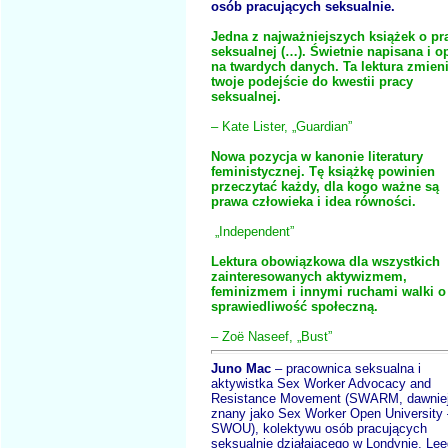
osób pracujących seksualnie.
Jedna z najważniejszych książek o pr
seksualnej (…). Świetnie napisana i o
na twardych danych. Ta lektura zmien
twoje podejście do kwestii pracy
seksualnej.
– Kate Lister, „Guardian”
Nowa pozycja w kanonie literatury
feministycznej. Tę książkę powinien
przeczytać każdy, dla kogo ważne są
prawa człowieka i idea równości.
„Independent”
Lektura obowiązkowa dla wszystkich
zainteresowanych aktywizmem,
feminizmem i innymi ruchami walki o
sprawiedliwość społeczną.
– Zoë Naseef, „Bust”
Juno Mac
– pracownica seksualna i
aktywistka Sex Worker Advocacy and
Resistance Movement (SWARM, dawnie
znany jako Sex Worker Open University 
SWOU), kolektywu osób pracujących
seksualnie działającego w Londynie, Lee