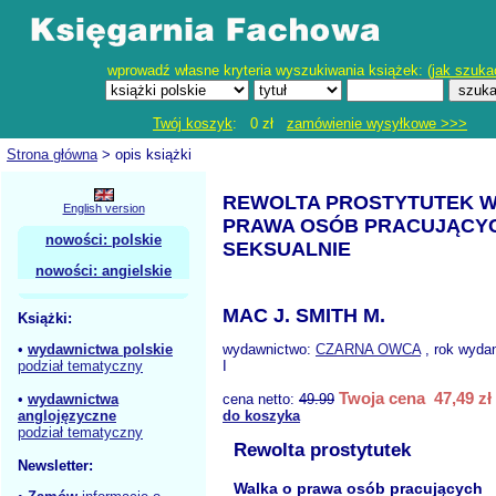
wprowadź własne kryteria wyszukiwania książek: (
jak szuka
Twój koszyk
: 0 zł
zamówienie wysyłkowe >>>
Strona główna
> opis książki
REWOLTA PROSTYTUTEK W
English version
PRAWA OSÓB PRACUJĄCY
nowości: polskie
SEKSUALNIE
nowości: angielskie
MAC J. SMITH M.
Książki:
•
wydawnictwa polskie
wydawnictwo:
CZARNA OWCA
, rok wyda
podział tematyczny
I
Twoja cena 47,49 zł
•
wydawnictwa
cena netto:
49.99
anglojęzyczne
do koszyka
podział tematyczny
Rewolta prostytutek
Newsletter:
Walka o prawa osób pracujących