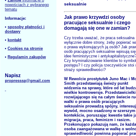
•
Zamów
informacje o
seksualnie
nowościach z wybranego
tematu
Jak prawo krzywdzi osoby
Informacje:
pracujące seksualnie i czego
•
sposoby płatności i
domagają się one w zamian?
dostawy
Czy trzeba uważać, że praca seksualna
•
kontakt
wyłącznie dobre strony, żeby popierać w
o prawa wykonujących ją osób? Jak pra
•
Cookies na stronie
osób pracujących seksualnie wpisują się
idee feministyczne i antykapitalistyczne
•
Regulamin zakupów
Czy kryminalizowanie klientów to symbo
postępu? I czy policja rzeczywiście stoi
straży sprawiedliwości?
Napisz
W Rewolcie prostytutek Juno Mac i Mo
propresssp@gmail.com
Smith przedstawiają świeży punkt
widzenia na sprawy, które od lat budz
wielkie kontrowersje. Przedstawicielki
rozwijającego się na całym świecie r
walki o prawa osób pracujących
seksualnie prowadzą spójny, interesu
wywód, mocno osadzony w szerszym
kontekście, poruszając kwestie takie j
migracja, praca, feminizm i rasizm.
Przekonująco pokazują nam, że każd
osoba zaangażowana w walkę o wolno
sprawiedliwość powinna popierać pr