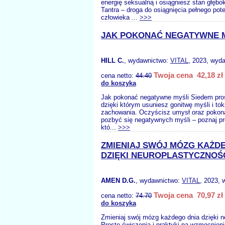
energię seksualną i osiągniesz stan głęb
Tantra – droga do osiągnięcia pełnego pot
człowieka ...
>>>
JAK POKONAĆ NEGATYWNE 
HILL C.
, wydawnictwo:
VITAL
, 2023, wyda
Twoja cena 42,18 zł
cena netto:
44.40
do koszyka
Jak pokonać negatywne myśli Siedem pro
dzięki którym usuniesz gonitwę myśli i to
zachowania. Oczyścisz umysł oraz pokona
pozbyć się negatywnych myśli – poznaj pro
któ...
>>>
ZMIENIAJ SWÓJ MÓZG KAŻD
DZIĘKI NEUROPLASTYCZNOŚ
AMEN D.G.
, wydawnictwo:
VITAL
, 2023, 
Twoja cena 70,97 zł
cena netto:
74.70
do koszyka
Zmieniaj swój mózg każdego dnia dzięki n
Proste ćwiczenia i praktyki na wzmocnien