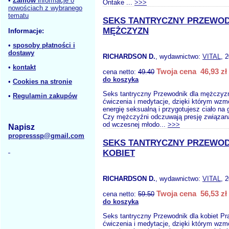
•
Zamów
informacje o
Ontake ...
>>>
nowościach z wybranego
tematu
SEKS TANTRYCZNY PRZEWOD
MĘŻCZYZN
Informacje:
•
sposoby płatności i
dostawy
RICHARDSON D.
, wydawnictwo:
VITAL
, 
•
kontakt
Twoja cena 46,93 zł
cena netto:
49.40
do koszyka
•
Cookies na stronie
Seks tantryczny Przewodnik dla mężczyz
•
Regulamin zakupów
ćwiczenia i medytacje, dzięki którym wz
energię seksualną i przygotujesz ciało na
Czy mężczyźni odczuwają presję związa
od wczesnej młodo...
>>>
Napisz
propresssp@gmail.com
SEKS TANTRYCZNY PRZEWOD
KOBIET
RICHARDSON D.
, wydawnictwo:
VITAL
, 
Twoja cena 56,53 zł
cena netto:
59.50
do koszyka
Seks tantryczny Przewodnik dla kobiet Pr
ćwiczenia i medytacje, dzięki którym wzm