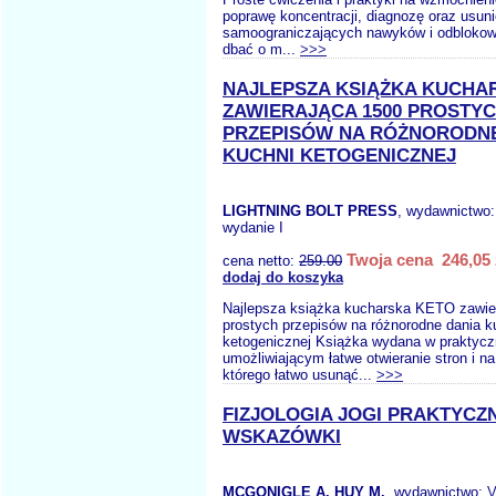
poprawę koncentracji, diagnozę oraz usuni
samoograniczających nawyków i odblokowa
dbać o m...
>>>
NAJLEPSZA KSIĄŻKA KUCHA
ZAWIERAJĄCA 1500 PROSTY
PRZEPISÓW NA RÓŻNORODNE
KUCHNI KETOGENICZNEJ
LIGHTNING BOLT PRESS
, wydawnictwo
wydanie I
Twoja cena 246,05 
cena netto:
259.00
dodaj do koszyka
Najlepsza książka kucharska KETO zawie
prostych przepisów na różnorodne dania k
ketogenicznej Książka wydana w praktyc
umożliwiającym łatwe otwieranie stron i na
którego łatwo usunąć...
>>>
FIZJOLOGIA JOGI PRAKTYCZ
WSKAZÓWKI
MCGONIGLE A. HUY M.
, wydawnictwo:
V