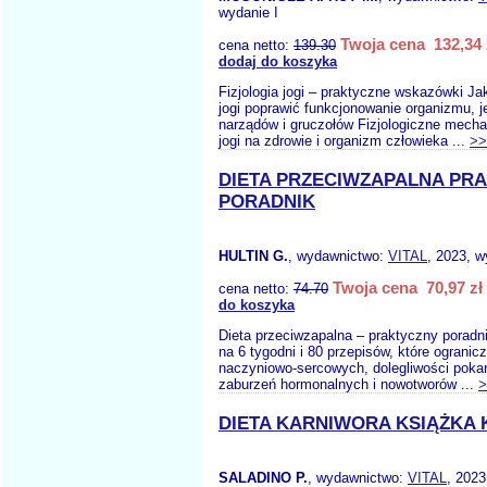
wydanie I
Twoja cena 132,34 
cena netto:
139.30
dodaj do koszyka
Fizjologia jogi – praktyczne wskazówki Ja
jogi poprawić funkcjonowanie organizmu, j
narządów i gruczołów Fizjologiczne mecha
jogi na zdrowie i organizm człowieka ...
>>
DIETA PRZECIWZAPALNA PR
PORADNIK
HULTIN G.
, wydawnictwo:
VITAL
, 2023, w
Twoja cena 70,97 zł
cena netto:
74.70
do koszyka
Dieta przeciwzapalna – praktyczny poradn
na 6 tygodni i 80 przepisów, które ogranic
naczyniowo-sercowych, dolegliwości pok
zaburzeń hormonalnych i nowotworów ...
>
DIETA KARNIWORA KSIĄŻKA
SALADINO P.
, wydawnictwo:
VITAL
, 2023