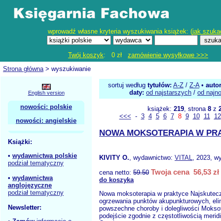
wprowadź własne kryteria wyszukiwania książek: (
jak szuka
Twój koszyk
: 0 zł
zamówienie wysyłkowe >>>
Strona główna
> wyszukiwanie
sortuj według
tytułów:
A-Z
/
Z-A
•
auto
daty:
od najstarszych
/
od najn
English version
nowości: polskie
książek:
219
, strona
8
z
<<<
-
3
4
5
6
7
8
9
10
11
12
nowości: angielskie
NOWA MOKSOTERAPIA W PR
Książki:
•
wydawnictwa polskie
KIVITY O.
, wydawnictwo:
VITAL
, 2023, w
podział tematyczny
Twoja cena 56,53 zł
cena netto:
59.50
•
wydawnictwa
do koszyka
anglojęzyczne
podział tematyczny
Nowa moksoterapia w praktyce Najskutecz
ogrzewania punktów akupunkturowych, eli
Newsletter:
powszechne choroby i dolegliwości Mokso
podejście zgodnie z częstotliwością merid