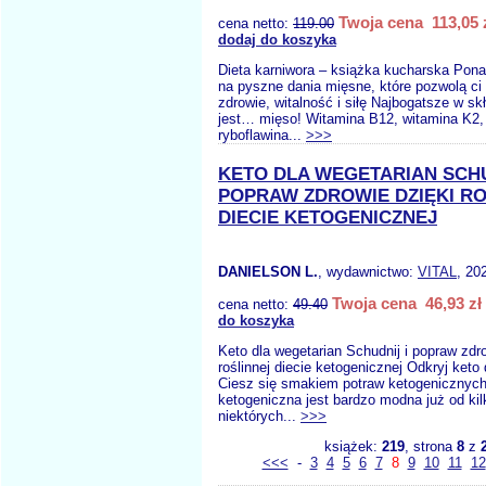
Twoja cena 113,05 
cena netto:
119.00
dodaj do koszyka
Dieta karniwora – książka kucharska Pon
na pyszne dania mięsne, które pozwolą c
zdrowie, witalność i siłę Najbogatsze w s
jest… mięso! Witamina B12, witamina K2,
ryboflawina...
>>>
KETO DLA WEGETARIAN SCHU
POPRAW ZDROWIE DZIĘKI RO
DIECIE KETOGENICZNEJ
DANIELSON L.
, wydawnictwo:
VITAL
, 20
Twoja cena 46,93 zł
cena netto:
49.40
do koszyka
Keto dla wegetarian Schudnij i popraw zdr
roślinnej diecie ketogenicznej Odkryj keto 
Ciesz się smakiem potraw ketogenicznych
ketogeniczna jest bardzo modna już od kil
niektórych...
>>>
książek:
219
, strona
8
z
<<<
-
3
4
5
6
7
8
9
10
11
12