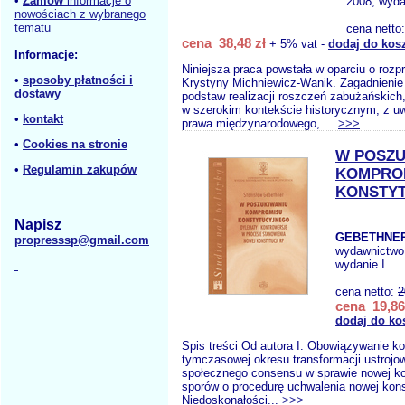
•
Zamów
informacje o
2008, wyda
nowościach z wybranego
tematu
cena netto
cena 38,48 zł
+ 5% vat -
dodaj do kos
Informacje:
Niniejsza praca powstała w oparciu o rozp
•
sposoby płatności i
Krystyny Michniewicz-Wanik. Zagadnienie
dostawy
podstaw realizacji roszczeń zabużańskich
w szerokim kontekście historycznym, z u
•
kontakt
prawa międzynarodowego, ...
>>>
•
Cookies na stronie
W POSZU
•
Regulamin zakupów
KOMPRO
KONSTY
Napisz
GEBETHNER
propresssp@gmail.com
wydawnictwo
wydanie I
cena netto:
2
cena 19,86
dodaj do ko
Spis treści Od autora I. Obowiązywanie ko
tymczasowej okresu transformacji ustrojow
społecznego consensu w sprawie nowej kon
sporów o procedurę uchwalenia nowej konst
Niedoskonałości...
>>>