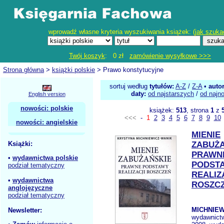
wprowadź własne kryteria wyszukiwania książek: (
jak szuka
Twój koszyk
: 0 zł
zamówienie wysyłkowe >>>
Strona główna
>
książki polskie
> Prawo konstytucyjne
sortuj według
tytułów:
A-Z
/
Z-A
•
auto
daty:
od najstarszych
/
od najn
English version
nowości: polskie
książek:
513
, strona
1
z
<<<
-
1
2
3
4
5
6
7
8
9
10
nowości: angielskie
MIENIE
Książki:
ZABUŻA
PRAWN
•
wydawnictwa polskie
PODST
podział tematyczny
REALIZ
•
wydawnictwa
ROSZC
anglojęzyczne
podział tematyczny
MICHNIEW
Newsletter:
wydawnict