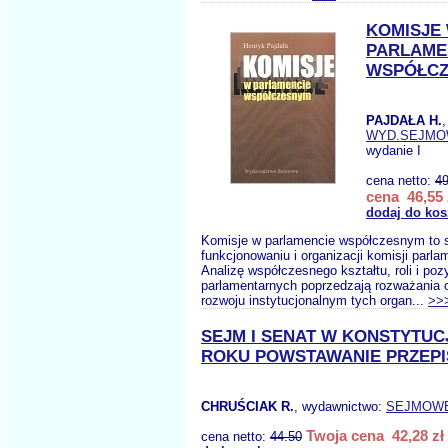
KOMISJE
PARLAME
WSPÓŁC
PAJDAŁA H.
WYD.SEJM
wydanie I
cena netto:
49
cena 46,55 
dodaj do kos
Komisje w parlamencie współczesnym to 
funkcjonowaniu i organizacji komisji parla
Analizę współczesnego kształtu, roli i pozy
parlamentarnych poprzedzają rozważania o
rozwoju instytucjonalnym tych organ...
>>
SEJM I SENAT W KONSTYTUCJI
ROKU POWSTAWANIE PRZEP
CHRUŚCIAK R.
, wydawnictwo:
SEJMOW
Twoja cena 42,28 zł
cena netto:
44.50