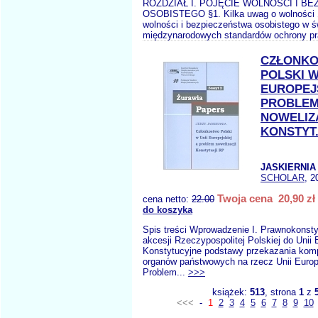
ROZDZIAŁ I. POJĘCIE WOLNOŚCI I B
OSOBISTEGO §1. Kilka uwag o wolności §
wolności i bezpieczeństwa osobistego w ś
międzynarodowych standardów ochrony pr
CZŁONK
POLSKI W
EUROPEJ
PROBLE
NOWELIZ
KONSTYT
JASKIERNIA 
SCHOLAR
, 2
Twoja cena 20,90 zł
cena netto:
22.00
do koszyka
Spis treści Wprowadzenie I. Prawnokonsty
akcesji Rzeczypospolitej Polskiej do Unii 
Konstytucyjne podstawy przekazania komp
organów państwowych na rzecz Unii Europ
Problem...
>>>
książek:
513
, strona
1
z
<<<
-
1
2
3
4
5
6
7
8
9
10