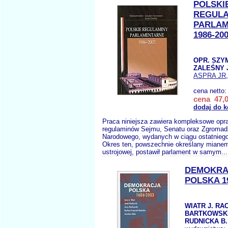
POLSKI
REGULA
PARLA
1986-20
OPR. SZY
ZALEŚNY 
ASPRA JR
cena netto
cena 47,0
dodaj do 
Praca niniejsza zawiera kompleksowe opr
regulaminów Sejmu, Senatu oraz Zgromad
Narodowego, wydanych w ciągu ostatniego 
Okres ten, powszechnie określany mianem
ustrojowej, postawił parlament w samym..
DEMOKRA
POLSKA 19
WIATR J. RA
BARTKOWSKI
RUDNICKA B. 