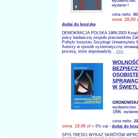
wydawnictwo:
wydanie I
cena netto:
30
cena 28,50 
dodaj do koszyka
DEMOKRACJA POLSKA 1989-2003 Książk
pracy badawczej zespołu pracowników Zak
Polityki Instytutu Socjologii Uniwersytet
Autorzy w sposób systematyczny omawia
procesy, które doprowadziły...
>>>
WOLNOŚĆ
BEZPIEC
OSOBIST
SPRAWAC
W ŚWIET
GRONOWSKA
wydawnictwo
1996, wydanie
cena netto:
20
cena 19,00 zł
+ 5% vat -
dodaj do kos
SPIS TREŚCI WYKAZ SKRÓTÓW WPR