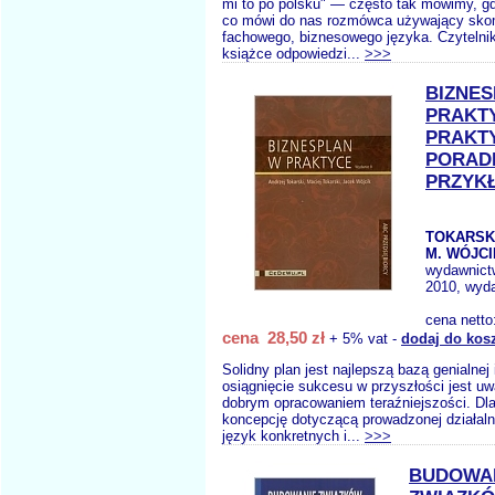
mi to po polsku" — często tak mówimy, g
co mówi do nas rozmówca używający sko
fachowego, biznesowego języka. Czytelnik
książce odpowiedzi...
>>>
BIZNE
PRAKT
PRAKT
PORADN
PRZYK
TOKARSKI
M. WÓJCI
wydawnict
2010, wyda
cena netto
cena 28,50 zł
+ 5% vat -
dodaj do kos
Solidny plan jest najlepszą bazą genialnej 
osiągnięcie sukcesu w przyszłości jest 
dobrym opracowaniem teraźniejszości. Dl
koncepcję dotyczącą prowadzonej działaln
język konkretnych i...
>>>
BUDOWA