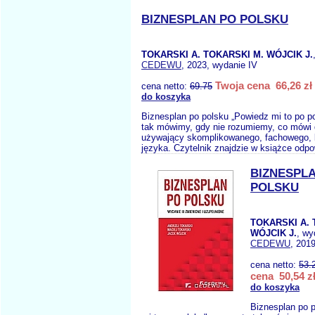
BIZNESPLAN PO POLSKU
TOKARSKI A. TOKARSKI M. WÓJCIK J.
CEDEWU
, 2023, wydanie IV
Twoja cena 66,26 zł
cena netto:
69.75
do koszyka
Biznesplan po polsku „Powiedz mi to po p
tak mówimy, gdy nie rozumiemy, co mówi
używający skomplikowanego, fachowego,
języka. Czytelnik znajdzie w książce odpo
BIZNESPL
POLSKU
TOKARSKI A. 
WÓJCIK J.
, wy
CEDEWU
, 2019
cena netto:
53.
cena 50,54 z
do koszyka
Biznesplan po 