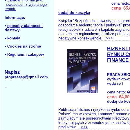
•
Zamów
informacje o
cena netto
nowościach z wybranego
cena 65,
tematu
dodaj do koszyka
Informacje:
Książka "Bezpośrednie inwestycje zagran
gospodarce regionu; teoria i praktyka" prz
•
sposoby płatności i
relacji spółek z udziałem kapitału zagrani
dostawy
otoczeniem regionalnym, a także potencja
•
kontakt
negatywne konsekwencje...
>>>
•
Cookies na stronie
BIZNES I
RYNKU 
•
Regulamin zakupów
FINANCE
Napisz
PRACA ZBI
propresssp@gmail.com
wydawnictwo
wydanie I
cena netto:
6
cena 64,60 
dodaj do ko
Publikacja "Biznes i ryzyko na rynku con
Polsce" ma w założeniu stanowić pomoc dl
zajmującym się pośrednictwem kredytowy
korzystających z zewnętrznych kanałów dy
produktów....
>>>