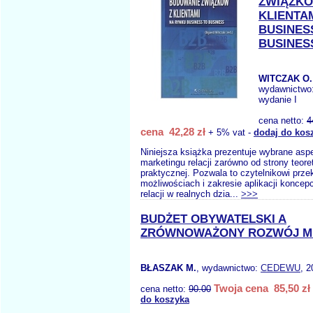
ZWIĄZKÓ
KLIENTA
BUSINES
BUSINES
WITCZAK O.
wydawnictwo
wydanie I
cena netto:
4
cena 42,28 zł
+ 5% vat -
dodaj do kos
Niniejsza książka prezentuje wybrane asp
marketingu relacji zarówno od strony teoret
praktycznej. Pozwala to czytelnikowi prze
możliwościach i zakresie aplikacji koncepc
relacji w realnych dzia...
>>>
BUDŻET OBYWATELSKI A
ZRÓWNOWAŻONY ROZWÓJ M
BŁASZAK M.
, wydawnictwo:
CEDEWU
, 2
Twoja cena 85,50 zł
cena netto:
90.00
do koszyka