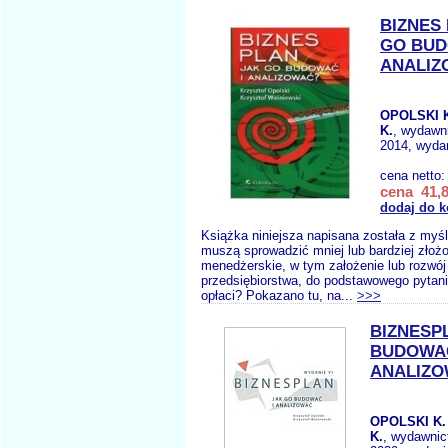
BIZNES 
GO BUD
ANALIZ
OPOLSKI 
K.
, wydawn
2014, wyda
cena netto
cena 41,8
dodaj do 
Książka niniejsza napisana została z myśl
muszą sprowadzić mniej lub bardziej złoż
menedżerskie, w tym założenie lub rozwó
przedsiębiorstwa, do podstawowego pytani
opłaci? Pokazano tu, na...
>>>
BIZNESP
BUDOWAĆ
ANALIZ
OPOLSKI K
K.
, wydawni