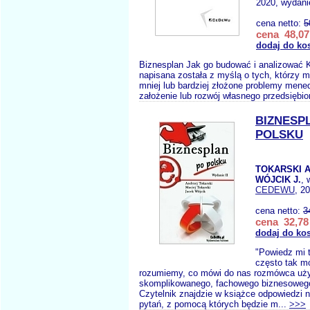
2020, wydani
cena netto:
5
cena 48,07
dodaj do ko
Biznesplan Jak go budować i analizować K
napisana została z myślą o tych, którzy 
mniej lub bardziej złożone problemy mene
założenie lub roz­wój własnego przedsiębio
BIZNESP
POLSKU
TOKARSKI A
WÓJCIK J.
, 
CEDEWU
, 2
cena netto:
3
cena 32,78 
dodaj do ko
"Powiedz mi t
często tak m
rozumiemy, co mówi do nas rozmówca uż
skomplikowanego, fachowego biznesowego
Czytelnik znajdzie w książce odpowiedzi n
pytań, z pomocą których będzie m...
>>>