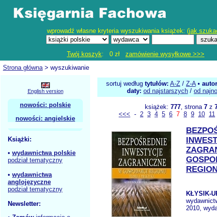
wprowadź własne kryteria wyszukiwania książek: (
jak szuka
Twój koszyk
: 0 zł
zamówienie wysyłkowe >>>
Strona główna
> wyszukiwanie
sortuj według
tytułów:
A-Z
/
Z-A
•
auto
daty:
od najstarszych
/
od najn
English version
nowości: polskie
książek:
777
, strona
7
z
<<<
-
2
3
4
5
6
7
8
9
10
11
nowości: angielskie
BEZPO
Książki:
INWES
ZAGRA
•
wydawnictwa polskie
GOSPO
podział tematyczny
REGIO
•
wydawnictwa
anglojęzyczne
podział tematyczny
KŁYSIK-U
wydawnict
Newsletter:
2010, wyda