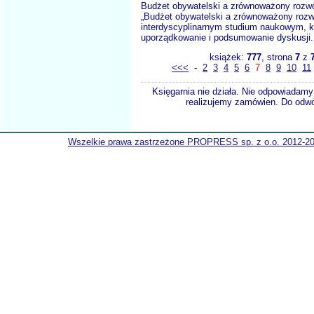
Budżet obywatelski a zrównoważony rozwó
„Budżet obywatelski a zrównoważony rozwó
interdyscyplinarnym studium naukowym, k
uporządkowanie i podsumowanie dyskusji.
książek:
777
, strona
7
z
<<<
-
2
3
4
5
6
7
8
9
10
11
Księgarnia nie działa. Nie odpowiadamy 
realizujemy zamówien. Do odwol
Wszelkie prawa zastrzeżone PROPRESS sp. z o.o. 2012-2