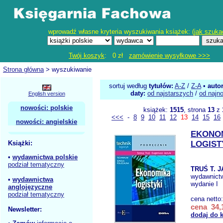
wprowadź własne kryteria wyszukiwania książek: (
jak szuka
Twój koszyk
: 0 zł
zamówienie wysyłkowe >>>
Strona główna
> wyszukiwanie
sortuj według
tytułów:
A-Z
/
Z-A
•
auto
daty:
od najstarszych
/
od najn
English version
nowości: polskie
książek:
1515
, strona
13
z
<<<
-
8
9
10
11
12
13
14
15
16
nowości: angielskie
EKONO
Książki:
LOGIST
•
wydawnictwa polskie
podział tematyczny
TRUŚ T. J
wydawnict
•
wydawnictwa
wydanie I
anglojęzyczne
podział tematyczny
cena netto
cena 34,1
Newsletter:
dodaj do 