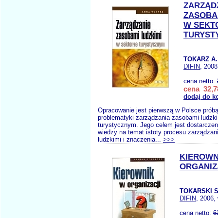
ZARZĄD
ZASOBA
W SEKT
TURYST
TOKARZ A.
DIFIN
, 2008
cena netto:
cena 32,7
dodaj do k
Opracowanie jest pierwszą w Polsce próbą
problematyki zarządzania zasobami ludzki
turystycznym. Jego celem jest dostarcze
wiedzy na temat istoty procesu zarządza
ludzkimi i znaczenia...
>>>
KIEROWN
ORGANIZ
TOKARSKI S
DIFIN
, 2006,
cena netto:
6