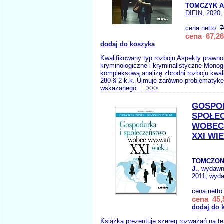
TOMCZYK A
DIFIN
, 2020,
cena netto:
7
cena 67,26
dodaj do koszyka
Kwalifikowany typ rozboju Aspekty prawno
kryminologiczne i kryminalistyczne Monogr
kompleksową analizę zbrodni rozboju kwali
280 § 2 k.k. Ujmuje zarówno problematyk
wskazanego ...
>>>
GOSPO
SPOŁE
WOBEC
XXI WI
TOMCZON
J.
, wydawn
2011, wyda
cena netto
cena 45,
dodaj do 
Książka prezentuje szereg rozważań na t