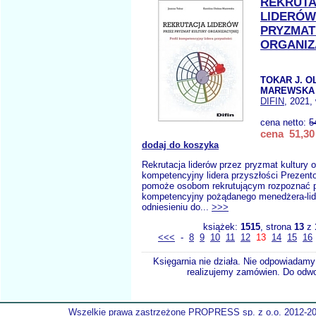
REKRUT
LIDERÓW
PRYZMAT
ORGANIZ
TOKAR J. O
MAREWSKA 
DIFIN
, 2021,
cena netto:
5
cena 51,30 
dodaj do koszyka
Rekrutacja liderów przez pryzmat kultury or
kompetencyjny lidera przyszłości Prezen
pomoże osobom rekrutującym rozpoznać pr
kompetencyjny pożądanego menedżera-lide
odniesieniu do...
>>>
książek:
1515
, strona
13
z
<<<
-
8
9
10
11
12
13
14
15
16
Księgarnia nie działa. Nie odpowiadamy 
realizujemy zamówien. Do odwol
Wszelkie prawa zastrzeżone PROPRESS sp. z o.o. 2012-2