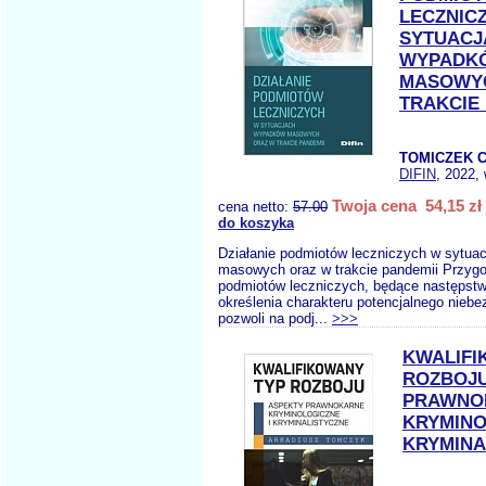
LECZNIC
SYTUACJ
WYPADK
MASOWY
TRAKCIE 
TOMICZEK C
DIFIN
, 2022,
Twoja cena 54,15 zł
cena netto:
57.00
do koszyka
Działanie podmiotów leczniczych w sytu
masowych oraz w trakcie pandemii Przyg
podmiotów leczniczych, będące następst
określenia charakteru potencjalnego nieb
pozwoli na podj...
>>>
KWALIFI
ROZBOJU
PRAWNO
KRYMINO
KRYMINA