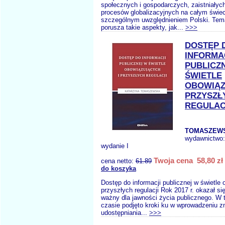
społecznych i gospodarczych, zaistniałyc
procesów globalizacyjnych na całym świec
szczególnym uwzględnieniem Polski. Tema
porusza takie aspekty, jak...
>>>
DOSTĘP 
INFORMA
PUBLICZ
ŚWIETLE
OBOWIĄZ
PRZYSZŁ
REGULAC
TOMASZEWS
wydawnictwo
wydanie I
Twoja cena 58,80 zł
cena netto:
61.89
do koszyka
Dostęp do informacji publicznej w świetle 
przyszłych regulacji Rok 2017 r. okazał si
ważny dla jawności życia publicznego. W
czasie podjęto kroki ku w wprowadzeniu z
udostępniania...
>>>