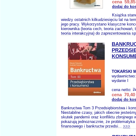
cena 59,85 
dodaj do ko
Książka stan
wiedzy ostatnich kilkudziesięciu lat na tem
jego pracy. Wykorzystano klasyczne konc
kierownika (teoria cech, teoria zachowań, t
teoria interakcyjna) do zaprezentowania s
BANKRUC
PRZEDSI
KONSUME
TOKARSKI M
wydawnictwo
wydanie I
cena netto:
7
cena 70,40 
dodaj do ko
Bankructwa Tom 3 Przedsiębiorstwa i ko
Niestabilne czasy, jakich obecnie jesteśm
skutek pandemii oraz konfliktu zbrojnego 
pokazują jednoznacznie, że problematyka
finansowego i bankructw przedsi...
>>>