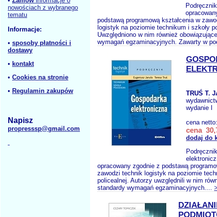
•
Zamów
informacje o
Podręcznik
nowościach z wybranego
opracowany
tematu
podstawą programową kształcenia w zawod
logistyk na poziomie technikum i szkoły po
Informacje:
Uwzględniono w nim również obowiązujące
wymagań egzaminacyjnych. Zawarty w pod
•
sposoby płatności i
dostawy
GOSPO
•
kontakt
ELEKT
•
Cookies na stronie
•
Regulamin zakupów
TRUŚ T. 
wydawnict
wydanie I
Napisz
cena netto
propresssp@gmail.com
cena 30,
dodaj do 
Podręczni
elektronicz
opracowany zgodnie z podstawą programo
zawodzi technik logistyk na poziomie tec
policealnej. Autorzy uwzględnili w nim ró
standardy wymagań egzaminacyjnych....
DZIAŁANI
PODMIO