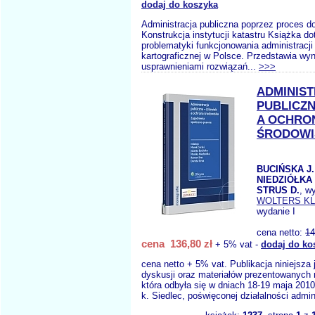
dodaj do koszyka
Administracja publiczna poprzez proces do
Konstrukcja instytucji katastru Książka d
problematyki funkcjonowania administracji
kartograficznej w Polsce. Przedstawia wyn
usprawnieniami rozwiązań...
>>>
ADMINIS
PUBLICZ
A OCHRO
ŚRODOWI
BUCIŃSKA J.
NIEDZIÓŁKA 
STRUS D.
, w
WOLTERS K
wydanie I
cena netto:
14
cena 136,80 zł
+ 5% vat -
dodaj do ko
cena netto + 5% vat. Publikacja niniejsza
dyskusji oraz materiałów prezentowanych n
która odbyła się w dniach 18-19 maja 2010
k. Siedlec, poświęconej działalności admini