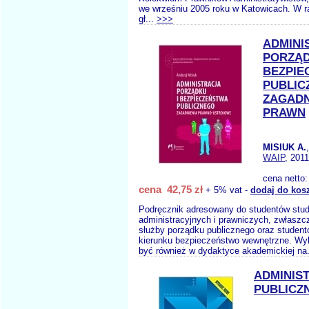
we wrześniu 2005 roku w Katowicach. W 
gł...
>>>
ADMINI
PORZĄD
BEZPIE
PUBLIC
ZAGADN
PRAWN
MISIUK A.
WAIP
, 2011
cena netto
cena 42,75 zł
+ 5% vat -
dodaj do kos
Podręcznik adresowany do studentów stu
administracyjnych i prawniczych, zwłaszc
służby porządku publicznego oraz studen
kierunku bezpieczeństwo wewnętrzne. W
być również w dydaktyce akademickiej na
ADMINIS
PUBLICZ