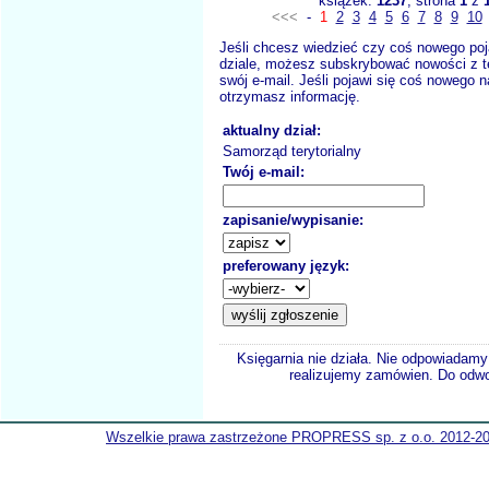
książek:
1237
, strona
1
z
<<<
-
1
2
3
4
5
6
7
8
9
10
Jeśli chcesz wiedzieć czy coś nowego poj
dziale, możesz subskrybować nowości z t
swój e-mail. Jeśli pojawi się coś nowego n
otrzymasz informację.
aktualny dział:
Samorząd terytorialny
Twój e-mail:
zapisanie/wypisanie:
preferowany język:
Księgarnia nie działa. Nie odpowiadamy 
realizujemy zamówien. Do odwol
Wszelkie prawa zastrzeżone PROPRESS sp. z o.o. 2012-2