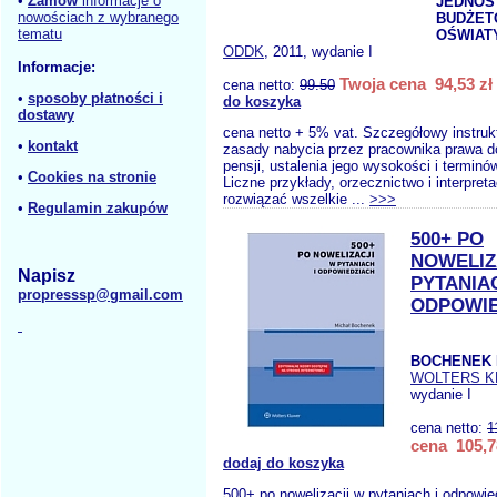
•
Zamów
informacje o
JEDNOS
nowościach z wybranego
BUDŻET
tematu
OŚWIATY
ODDK
, 2011, wydanie I
Informacje:
Twoja cena 94,53 zł
cena netto:
99.50
•
sposoby płatności i
do koszyka
dostawy
cena netto + 5% vat. Szczegółowy instru
•
kontakt
zasady nabycia przez pracownika prawa do
pensji, ustalenia jego wysokości i terminów
•
Cookies na stronie
Liczne przykłady, orzecznictwo i interpre
rozwiązać wszelkie ...
>>>
•
Regulamin zakupów
500+ PO
NOWELIZ
Napisz
PYTANIAC
propresssp@gmail.com
ODPOWIE
BOCHENEK 
WOLTERS 
wydanie I
cena netto:
1
cena 105,7
dodaj do koszyka
500+ po nowelizacji w pytaniach i odpowie