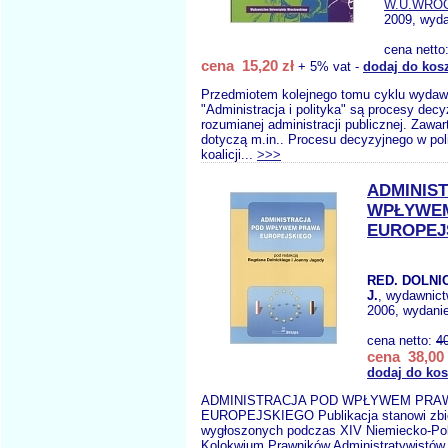
W.U.WRO
2009, wyda
cena netto
cena 15,20 zł
+ 5% vat -
dodaj do kos
Przedmiotem kolejnego tomu cyklu wydaw
"Administracja i polityka" są procesy dec
rozumianej administracji publicznej. Zawar
dotyczą m.in.. Procesu decyzyjnego w pol
koalicji...
>>>
ADMINIS
WPŁYWE
EUROPEJ
RED. DOLNIC
J.
, wydawnic
2006, wydanie
cena netto:
4
cena 38,00 
dodaj do ko
ADMINISTRACJA POD WPŁYWEM PRA
EUROPEJSKIEGO Publikacja stanowi zbió
wygłoszonych podczas XIV Niemiecko-Po
Kolokwium Prawników Administratywistów, 