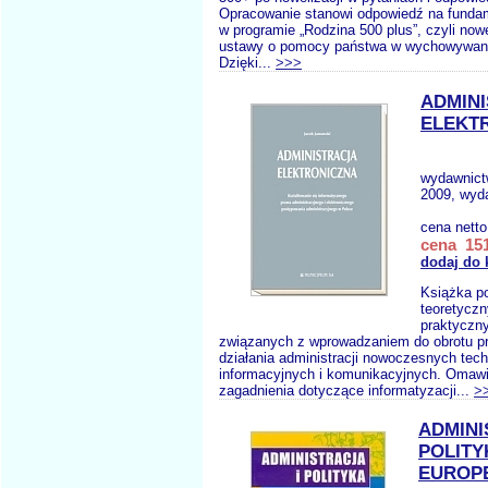
Opracowanie stanowi odpowiedź na funda
w programie „Rodzina 500 plus”, czyli now
ustawy o pomocy państwa w wychowywaniu
Dzięki...
>>>
ADMIN
ELEKT
wydawnic
2009, wyda
cena nett
cena 151
dodaj do 
Książka po
teoretyczn
praktyczny
związanych z wprowadzaniem do obrotu p
działania administracji nowoczesnych tech
informacyjnych i komunikacyjnych. Omawi
zagadnienia dotyczące informatyzacji...
>
ADMINI
POLITY
EUROP