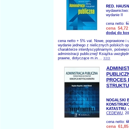
RED. HAUSN
wydawnictwo
wydanie II
cena netto:
5
cena 54,72 
dodaj do ko
cena netto + 5% vat. Nowe, poprawione i 
wydanie jednego z nielicznych polskich o
charakterze interdyscyplinarnym, poświę
administracji publicznej! Książka uwzględ
prawne, dotyczące m.in....
>>>
ADMINIS
PUBLICZ
PROCES 
STRUKTU
NOGALSKI B.
KONSTRUKC
KATASTRU
,
CEDEWU
, 2
cena netto:
6
cena 61,85 