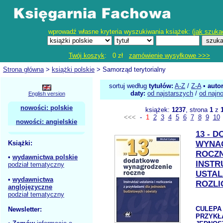
wprowadź własne kryteria wyszukiwania książek: (
jak szuka
Twój koszyk
: 0 zł
zamówienie wysyłkowe >>>
Strona główna
>
książki polskie
> Samorząd terytorialny
sortuj według
tytułów:
A-Z
/
Z-A
•
auto
daty:
od najstarszych
/
od najn
English version
nowości: polskie
książek:
1237
, strona
1
z
<<<
-
1
2
3
4
5
6
7
8
9
10
nowości: angielskie
13 - 
Książki:
WYNA
ROCZ
•
wydawnictwa polskie
INSTR
podział tematyczny
USTAL
•
wydawnictwa
ROZLI
anglojęzyczne
podział tematyczny
CULEPA 
Newsletter:
PRZYKŁ