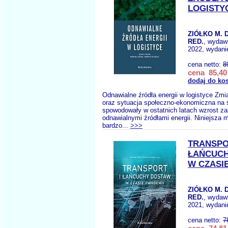
LOGISTY
ZIÓŁKO M. D
RED.
, wydaw
2022, wydanie
cena netto:
8
cena 85,40 
dodaj do ko
Odnawialne źródła energii w logistyce Zm
oraz sytuacja społeczno-ekonomiczna na 
spowodowały w ostatnich latach wzrost za
odnawialnymi źródłami energii. Niniejsza 
bardzo...
>>>
TRANSPO
ŁAŃCUC
W CZASI
ZIÓŁKO M. D
RED.
, wydaw
2021, wydanie
cena netto:
7