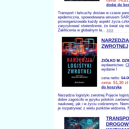
cena 74,81 
dodaj do ko
Transport i łańcuchy dostaw w czasie pan
epidemiczna, spowodowana wirusem SAR
przeorganizowała każdy aspekt życia czł
zaryzykować stwierdzenie, że świat się ni
Zakłócenia w globalnym ła...
>>>
NARZĘDZIA
ZWROTNEJ
ZIÓŁKO M. DZI
wydawnictwo:
C
wydanie I
cena netto:
54.0
cena 51,30 zł
do koszyka
Narzędzia logistyki zwrotnej Pojęcie logist
dobre zagościło w języku polskim zarówno 
naukowej, jak i w życiu codziennym. Niem
je rozpatrywać z wielu punktów widzenia. 
TRANSP
DROGOW