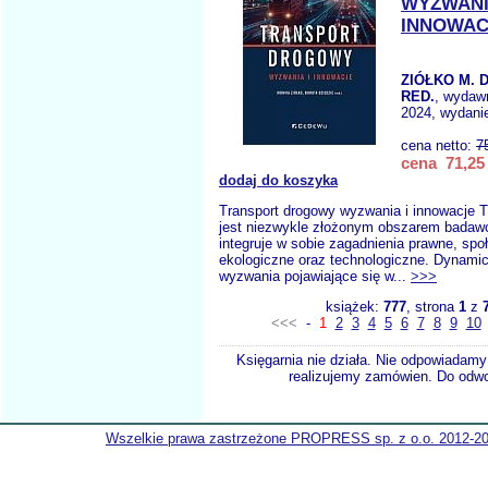
WYZWANI
INNOWAC
ZIÓŁKO M. D
RED.
, wydaw
2024, wydanie
cena netto:
7
cena 71,25 
dodaj do koszyka
Transport drogowy wyzwania i innowacje 
jest niezwykle złożonym obszarem badaw
integruje w sobie zagadnienia prawne, spo
ekologiczne oraz technologiczne. Dynami
wyzwania pojawiające się w...
>>>
książek:
777
, strona
1
z
<<<
-
1
2
3
4
5
6
7
8
9
10
Księgarnia nie działa. Nie odpowiadamy 
realizujemy zamówien. Do odwol
Wszelkie prawa zastrzeżone PROPRESS sp. z o.o. 2012-2