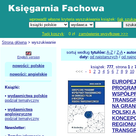
wprowadź własne kryteria wyszukiwania książek: (
jak szuka
Twój koszyk
: 0 zł
zamówienie wysyłkowe >>>
Strona główna
> wyszukiwanie
sortuj według
tytułów:
A-Z
/
Z-A
•
auto
daty:
od najstarszych
/
od najn
English version
nowości: polskie
książek:
777
, strona
1
z
<<<
-
1
2
3
4
5
6
7
8
9
10
nowości: angielskie
EUROPEJ
Książki:
PROGRA
WSPÓŁP
•
wydawnictwa polskie
TRANSGR
podział tematyczny
NA GRAN
•
wydawnictwa
POLSKI A
anglojęzyczne
KONCEP
podział tematyczny
REGIONU
Newsletter:
TRANSG