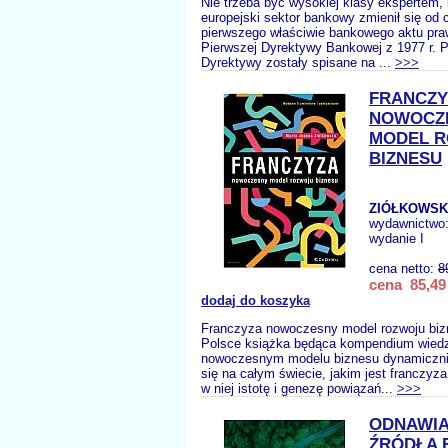
Nie trzeba być wysokiej klasy ekspertem,
europejski sektor bankowy zmienił się od
pierwszego właściwie bankowego aktu praw
Pierwszej Dyrektywy Bankowej z 1977 r. P
Dyrektywy zostały spisane na ...
>>>
FRANCZY
NOWOCZ
MODEL 
BIZNESU
ZIÓŁKOWSKA
wydawnictwo
wydanie I
cena netto:
8
cena 85,49 
dodaj do koszyka
Franczyza nowoczesny model rozwoju biz
Polsce książka będąca kompendium wied
nowoczesnym modelu biznesu dynamiczni
się na całym świecie, jakim jest franczyz
w niej istotę i genezę powiązań...
>>>
ODNAWI
ŹRÓDŁA 