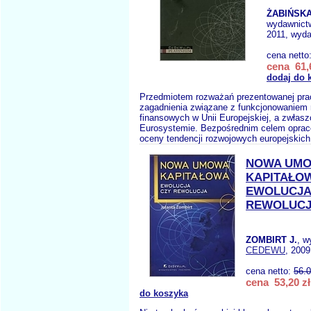
ŻABIŃSKA
wydawnict
2011, wyda
cena netto
cena 61,
dodaj do 
Przedmiotem rozważań prezentowanej pra
zagadnienia związane z funkcjonowaniem
finansowych w Unii Europejskiej, a zwłas
Eurosystemie. Bezpośrednim celem opraco
oceny tendencji rozwojowych europejskich
NOWA UM
KAPITAŁO
EWOLUCJA
REWOLUC
ZOMBIRT J.
, w
CEDEWU
, 2009
cena netto:
56.
cena 53,20 zł
do koszyka