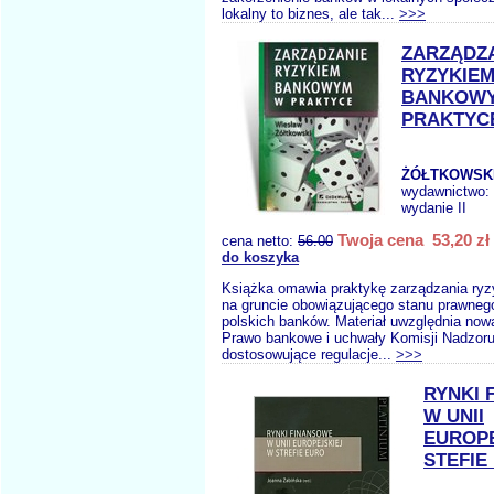
lokalny to biznes, ale tak...
>>>
ZARZĄDZ
RYZYKIE
BANKOW
PRAKTYC
ŻÓŁTKOWSKI
wydawnictwo:
wydanie II
Twoja cena 53,20 zł
cena netto:
56.00
do koszyka
Książka omawia praktykę zarządzania r
na gruncie obowiązującego stanu prawneg
polskich banków. Materiał uwzględnia now
Prawo bankowe i uchwały Komisji Nadzo
dostosowujące regulacje...
>>>
RYNKI 
W UNII
EUROPE
STEFIE