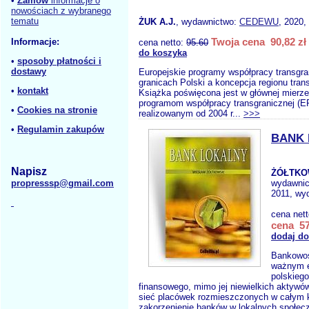
•
Zamów
informacje o
nowościach z wybranego
tematu
ŻUK A.J.
, wydawnictwo:
CEDEWU
, 2020,
Twoja cena 90,82 zł
Informacje:
cena netto:
95.60
do koszyka
•
sposoby płatności i
dostawy
Europejskie programy współpracy transgra
granicach Polski a koncepcja regionu tran
•
kontakt
Książka poświęcona jest w głównej mierze
programom współpracy transgranicznej (
•
Cookies na stronie
realizowanym od 2004 r...
>>>
•
Regulamin zakupów
BANK
Napisz
ŻÓŁTKO
propresssp@gmail.com
wydawni
2011, wyd
cena net
cena 57
dodaj do
Bankowoś
ważnym 
polskieg
finansowego, mimo jej niewielkich aktywó
sieć placówek rozmieszczonych w całym k
zakorzenienie banków w lokalnych społec